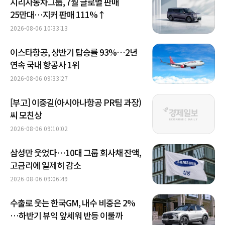
지리자동차그룹, 7월 글로벌 판매
25만대…지커 판매 111%↑
2026-08-06 10:33:13
이스타항공, 상반기 탑승률 93%…2년
연속 국내 항공사 1위
2026-08-06 09:33:27
[부고] 이중길(아시아나항공 PR팀 과장)
씨 모친상
2026-08-06 09:10:02
삼성만 웃었다…10대 그룹 회사채 잔액,
고금리에 일제히 감소
2026-08-06 09:06:49
수출로 웃는 한국GM, 내수 비중은 2%
…하반기 뷰익 앞세워 반등 이룰까