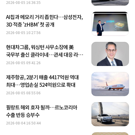
2026-08-05 16:36:35
AI칩과 메모리 거리 좁힌다…삼성전자,
3D 적층 'zHBM' 첫 공개
2026-08-05 10:27:56
현대차그룹, 워싱턴 사무소장에 美
국무부 출신 클라이네…관세 대응 라인
강화
2026-08-05 09:41:26
제주항공, 2분기 매출 4417억원 역대
최대…영업손실 524억원으로 확대
2026-08-05 08:55:06
필랑트 해외 효자 될까…르노코리아
수출 반등 승부수
2026-08-04 16:50:44