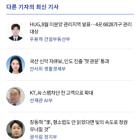
다른 기자의 최신 기사
HUG, 8월 미분양 관리지역 발표…4곳 6828가구 관리
대상
우용하 건설부동산부
국산 신약 자큐보, 인도 진출 '첫 관문' 통과
안서희 생활경제부
KT, AI 스팸차단 전 고객으로 확대
선재관 AI부
장동혁 "李, 형소법도 안 읽었다면 빛의 속도로 정권
무너질 것"
권석림 정치부