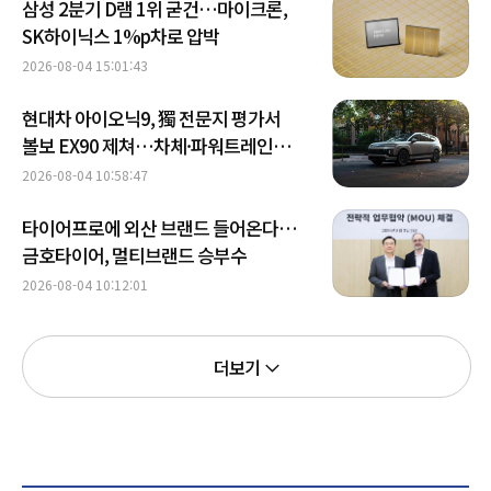
삼성 2분기 D램 1위 굳건…마이크론,
SK하이닉스 1%p차로 압박
2026-08-04 15:01:43
현대차 아이오닉9, 獨 전문지 평가서
볼보 EX90 제쳐…차체·파워트레인
우위
2026-08-04 10:58:47
타이어프로에 외산 브랜드 들어온다…
금호타이어, 멀티브랜드 승부수
2026-08-04 10:12:01
더보기