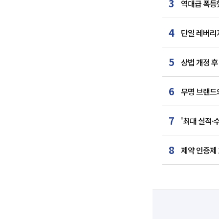
3
역대급 폭등했
4
단일 레버리지
5
상법 개정 후
6
무명 브랜드
7
'최대 실적·
8
제약 인증제 