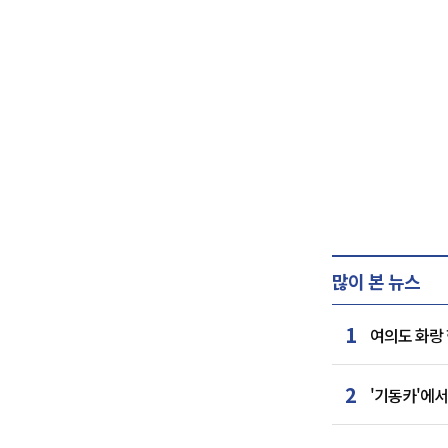
많이 본 뉴스
1
여의도 화랑 
2
'기동카'에서