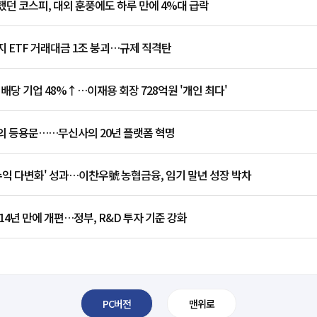
던 코스피, 대외 훈풍에도 하루 만에 4%대 급락
 ETF 거래대금 1조 붕괴…규제 직격탄
 배당 기업 48%↑…이재용 회장 728억원 '개인 최다'
의 등용문……무신사의 20년 플랫폼 혁명
수익 다변화' 성과…이찬우號 농협금융, 임기 말년 성장 박차
14년 만에 개편…정부, R&D 투자 기준 강화
PC버전
맨위로