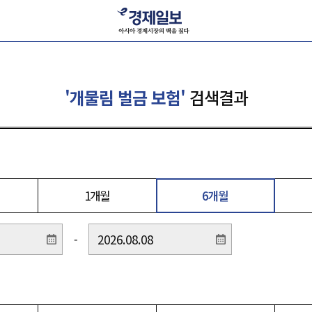
'개물림 벌금 보험'
검색결과
1개월
6개월
-