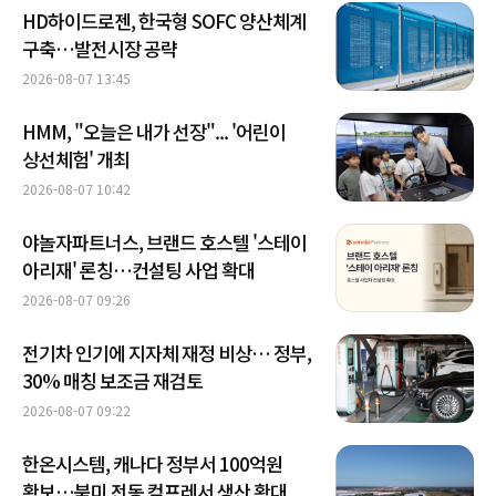
HD하이드로젠, 한국형 SOFC 양산체계
구축…발전시장 공략
2026-08-07 13:45
HMM, "오늘은 내가 선장"... '어린이
상선체험' 개최
2026-08-07 10:42
야놀자파트너스, 브랜드 호스텔 '스테이
아리재' 론칭…컨설팅 사업 확대
2026-08-07 09:26
전기차 인기에 지자체 재정 비상… 정부,
30% 매칭 보조금 재검토
2026-08-07 09:22
한온시스템, 캐나다 정부서 100억원
확보…북미 전동 컴프레서 생산 확대