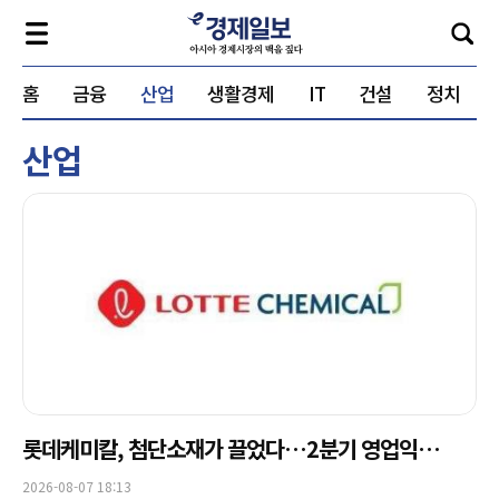
홈
금융
산업
생활경제
IT
건설
정치
산업
롯데케미칼, 첨단소재가 끌었다…2분기 영업익
1101억원
2026-08-07 18:13