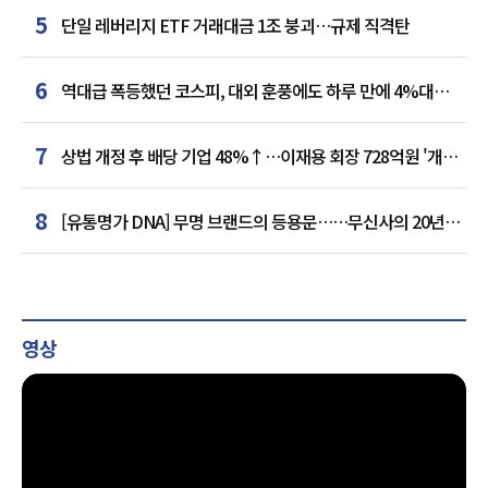
5
단일 레버리지 ETF 거래대금 1조 붕괴…규제 직격탄
6
역대급 폭등했던 코스피, 대외 훈풍에도 하루 만에 4%대
급락
7
상법 개정 후 배당 기업 48%↑…이재용 회장 728억원 '개인
최다'
8
[유통명가 DNA] 무명 브랜드의 등용문……무신사의 20년
플랫폼 혁명
영상