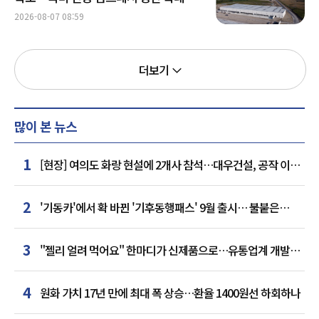
2026-08-07 08:59
더보기
많이 본 뉴스
1
[현장] 여의도 화랑 현설에 2개사 참석…대우건설, 공작 이어
추가 거점 확보하나
2
'기동카'에서 확 바뀐 '기후동행패스' 9월 출시… 불붙은
카드사 경쟁
3
"젤리 얼려 먹어요" 한마디가 신제품으로…유통업계 개발실
된 SNS
4
원화 가치 17년 만에 최대 폭 상승…환율 1400원선 하회하나