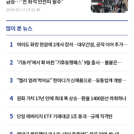
급증…"전 좌석 안전띠 필수"
2026-02-17 13:21:40
많이 본 뉴스
1
여의도 화랑 현설에 2개사 참석…대우건설, 공작 이어 추가
거점 확보하나
2
'기동카'에서 확 바뀐 '기후동행패스' 9월 출시… 불붙은
카드사 경쟁
3
"젤리 얼려 먹어요" 한마디가 신제품으로…유통업계 개발실
된 SNS
4
원화 가치 17년 만에 최대 폭 상승…환율 1400원선 하회하나
5
단일 레버리지 ETF 거래대금 1조 붕괴…규제 직격탄
6
역대급 폭등했던 코스피, 대외 훈풍에도 하루 만에 4%대