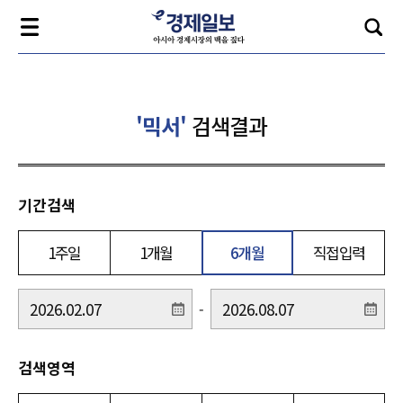
'믹서'
검색결과
기간검색
1주일
1개월
6개월
직접입력
-
검색영역