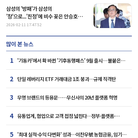
삼성의 '방패'가 삼성의
'창'으로...'친정'에 비수 꽂은 안승호
前부사장, 1심 징역 3년
2026-02-11 17:47:52
많이 본 뉴스
1
'기동카'에서 확 바뀐 '기후동행패스' 9월 출시… 불붙은
카드사 경쟁
2
단일 레버리지 ETF 거래대금 1조 붕괴…규제 직격탄
3
무명 브랜드의 등용문……무신사의 20년 플랫폼 혁명
4
유통업계, 협업으로 고객 접점 넓힌다…정부·플랫폼·
인플루언서와 맞손
5
'최대 실적·수익 다변화' 성과…이찬우號 농협금융, 임기