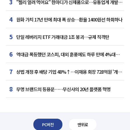
3
"젤리 얼려 먹어요" 한마디가 신제품으로…유통업계 개발실
된 SNS
4
원화 가치 17년 만에 최대 폭 상승…환율 1400원선 하회하나
5
단일 레버리지 ETF 거래대금 1조 붕괴…규제 직격탄
6
역대급 폭등했던 코스피, 대외 훈풍에도 하루 만에 4%대
급락
7
상법 개정 후 배당 기업 48%↑…이재용 회장 728억원 '개인
최다'
8
무명 브랜드의 등용문……무신사의 20년 플랫폼 혁명
PC버전
맨위로