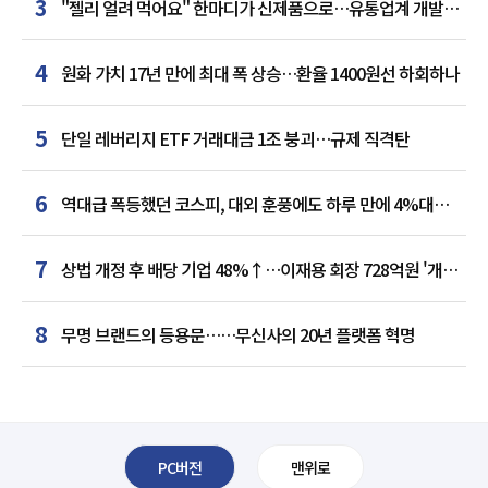
3
"젤리 얼려 먹어요" 한마디가 신제품으로…유통업계 개발실
된 SNS
4
원화 가치 17년 만에 최대 폭 상승…환율 1400원선 하회하나
5
단일 레버리지 ETF 거래대금 1조 붕괴…규제 직격탄
6
역대급 폭등했던 코스피, 대외 훈풍에도 하루 만에 4%대
급락
7
상법 개정 후 배당 기업 48%↑…이재용 회장 728억원 '개인
최다'
8
무명 브랜드의 등용문……무신사의 20년 플랫폼 혁명
PC버전
맨위로