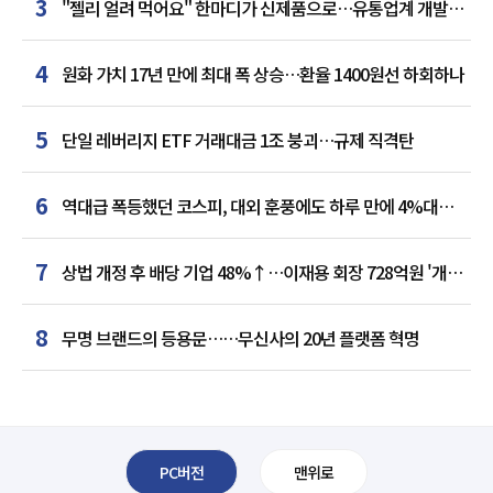
3
"젤리 얼려 먹어요" 한마디가 신제품으로…유통업계 개발실
된 SNS
4
원화 가치 17년 만에 최대 폭 상승…환율 1400원선 하회하나
5
단일 레버리지 ETF 거래대금 1조 붕괴…규제 직격탄
6
역대급 폭등했던 코스피, 대외 훈풍에도 하루 만에 4%대
급락
7
상법 개정 후 배당 기업 48%↑…이재용 회장 728억원 '개인
최다'
8
무명 브랜드의 등용문……무신사의 20년 플랫폼 혁명
PC버전
맨위로