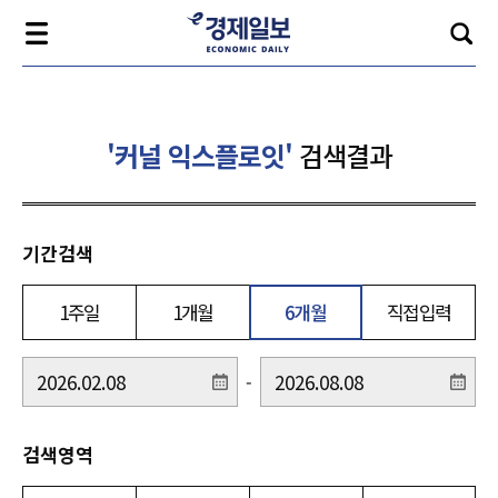
'커널 익스플로잇'
검색결과
기간검색
1주일
1개월
6개월
직접입력
-
검색영역