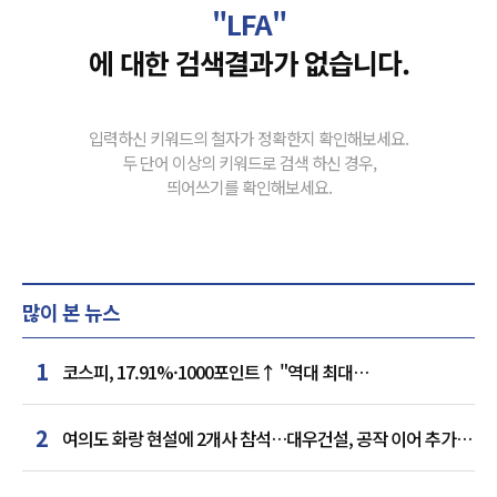
"LFA"
에 대한 검색결과가 없습니다.
입력하신 키워드의 철자가 정확한지 확인해보세요.
두 단어 이상의 키워드로 검색 하신 경우,
띄어쓰기를 확인해보세요.
많이 본 뉴스
1
코스피, 17.91%·1000포인트↑ "역대 최대
상승률"…'삼전닉스' 동반 상한가
2
여의도 화랑 현설에 2개사 참석…대우건설, 공작 이어 추가
거점 확보하나