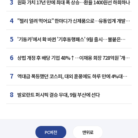
3
원화 가치 17년 만에 최대 폭 상승…환율 1400원선 하회하나
4
"젤리 얼려 먹어요" 한마디가 신제품으로…유통업계 개발실
된 SNS
5
'기동카'에서 확 바뀐 '기후동행패스' 9월 출시… 불붙은
카드사 경쟁
6
상법 개정 후 배당 기업 48%↑…이재용 회장 728억원 '개인
최다'
7
역대급 폭등했던 코스피, 대외 훈풍에도 하루 만에 4%대
급락
8
발로란트 퍼시픽 결승 무대, 9월 부산에 선다
PC버전
맨위로