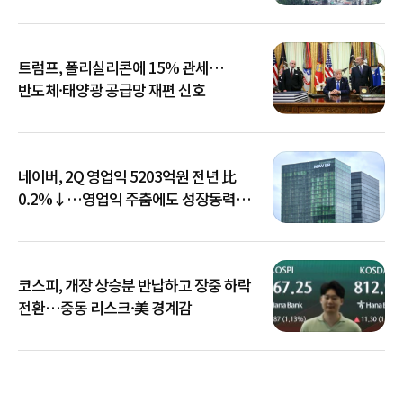
트럼프, 폴리실리콘에 15% 관세…
반도체·태양광 공급망 재편 신호
네이버, 2Q 영업익 5203억원 전년 比
0.2%↓…영업익 주춤에도 성장동력
키운다
코스피, 개장 상승분 반납하고 장중 하락
전환…중동 리스크·美 경계감