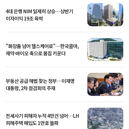
4대 은행 NIM 일제히 상승…상반기
이자이익 19조 육박
"화장품 넘어 헬스케어로"…한국콜마,
제약·바이오 축으로 몸집 키운다
부동산 공급 해법 찾는 정부…이재명
대통령, 2차 점검회의 주재
전세사기 피해자 누적 4만건 넘어…LH
피해주택 매입도 1만호 돌파