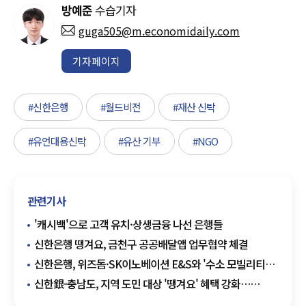
방예준
수습기자
guga505@m.economidaily.com
기자페이지
#신한은행
#월드비전
#재산 신탁
#유언대용신탁
#유산 기부
#NGO
관련기사
'캐시백'으로 고객 유치·상생금융 나선 은행들
신한은행 땡겨요, 금천구 공공배달앱 업무협약 체결
신한은행, 위즈돔·SK이노베이션 E&S와 '수소 모빌리티
생태계 구축'
신한銀-충남도, 지역 도민 대상 '땡겨요' 혜택 강화…
업무협약 체결