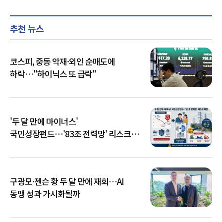
추천 뉴스
코스피, 중동 악재·외인 순매도에
하락…"하이닉스 또 급락"
'두 달 만에 마이너스'
국민성장펀드…'83조 전력망' 리스크
확산
구광모·젠슨 황 두 달 만에 재회…AI
동맹 성과 가시화될까