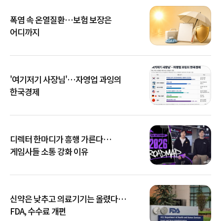
폭염 속 온열질환…보험 보장은
어디까지
'여기저기 사장님'…자영업 과잉의
한국경제
디렉터 한마디가 흥행 가른다…
게임사들 소통 강화 이유
신약은 낮추고 의료기기는 올렸다…
FDA, 수수료 개편