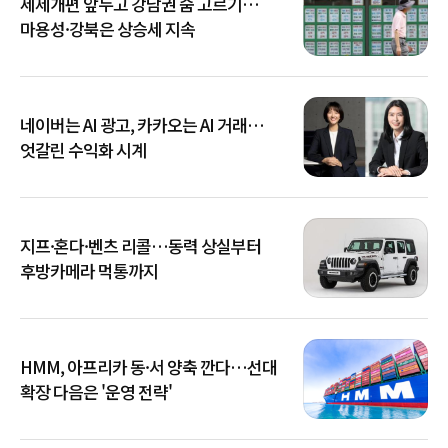
세제개편 앞두고 강남권 숨 고르기…
마용성·강북은 상승세 지속
네이버는 AI 광고, 카카오는 AI 거래…
엇갈린 수익화 시계
지프·혼다·벤츠 리콜…동력 상실부터
후방카메라 먹통까지
HMM, 아프리카 동·서 양축 깐다…선대
확장 다음은 '운영 전략'