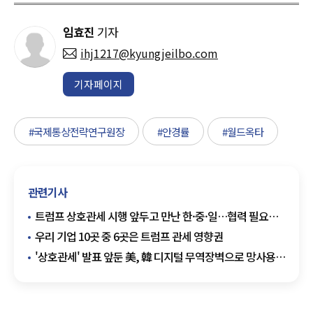
임효진
기자
ihj1217@kyungjeilbo.com
기자페이지
#국제통상전략연구원장
#안경률
#월드옥타
관련기사
트럼프 상호관세 시행 앞두고 만난 한·중·일…협력 필요성
강조
우리 기업 10곳 중 6곳은 트럼프 관세 영향권
'상호관세' 발표 앞둔 美, 韓 디지털 무역장벽으로 망사용료
·플랫폼법 꼽았다