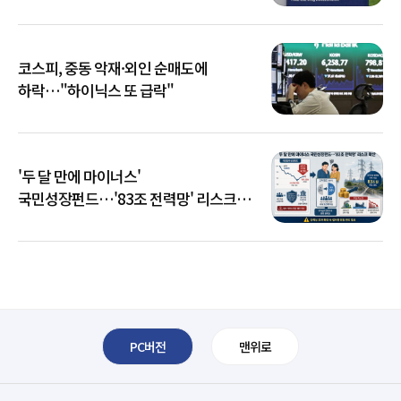
코스피, 중동 악재·외인 순매도에
하락…"하이닉스 또 급락"
'두 달 만에 마이너스'
국민성장펀드…'83조 전력망' 리스크
확산
PC버전
맨위로