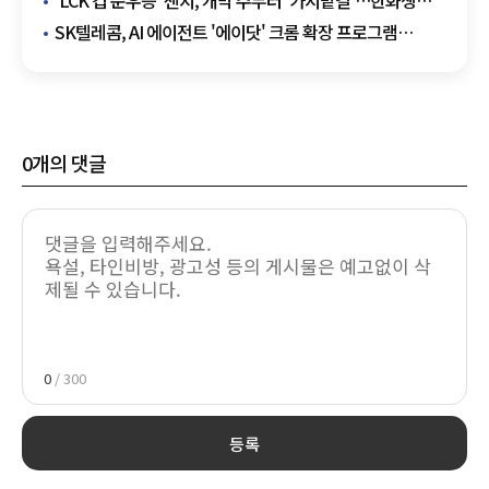
'LCK 컵 준우승' 젠지, 개막 주부터 '가시밭길'…한화생명-
T1과 연이은 빅매치
SK텔레콤, AI 에이전트 '에이닷' 크롬 확장 프로그램
출시…검색 편의성 'UP'
0
개의 댓글
0
/ 300
등록