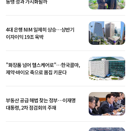
동맹 성과 가시화될까
4대 은행 NIM 일제히 상승…상반기
이자이익 19조 육박
"화장품 넘어 헬스케어로"…한국콜마,
제약·바이오 축으로 몸집 키운다
부동산 공급 해법 찾는 정부…이재명
대통령, 2차 점검회의 주재