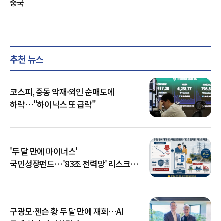
중국
추천 뉴스
코스피, 중동 악재·외인 순매도에
하락…"하이닉스 또 급락"
'두 달 만에 마이너스'
국민성장펀드…'83조 전력망' 리스크
확산
구광모·젠슨 황 두 달 만에 재회…AI