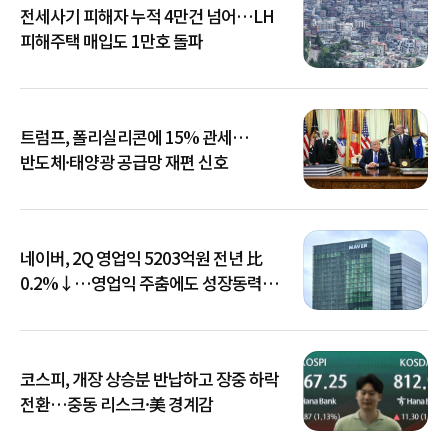
전세사기 피해자 누적 4만건 넘어…LH
피해주택 매입도 1만호 돌파
트럼프, 폴리실리콘에 15% 관세…
반도체·태양광 공급망 재편 신호
네이버, 2Q 영업익 5203억원 전년 比
0.2%↓…영업익 주춤에도 성장동력
키운다
코스피, 개장 상승분 반납하고 장중 하락
전환…중동 리스크·美 경계감