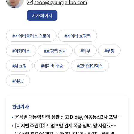
seon@kyungjeilbo.com
기자페이지
#네이버플러스 스토어
#네이버 쇼핑앱
#이커머스
#쇼핑앱 설치
#테무
#쿠팡
#AI 쇼핑
#네이버 배송
#모바일인덱스
#MAU
관련기사
윤석열 대통령 탄핵 심판 선고 D-day, 이동통신3사·포털
초비상… 트래픽 폭증 대비 '총력''
[디지털 주권 ①] 트럼프발 관세 폭풍 임박, 망 사용료·
플랫폼 규제·지도 데이터 '삼각 파도' 경고등