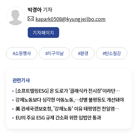
박경아
기자
kapark0508@kyungjeilbo.com
기자페이지
#소등행사
#지구의날
#환경
#탄소절감
관련기사
[소프트텔링ESG] 온 도로가 '클래식카 전시장'이라던
쿠바, 알고 보니 전기차‧태양광 시대
강제노동보다 심각한 아동노동,…성별 불평등도 개선돼야
美 관세국경보호청, '강제노동' 이유 태평염전 천일염
수입보류명령
EU의 주요 ESG 규제 간소화 위한 입법안 통과