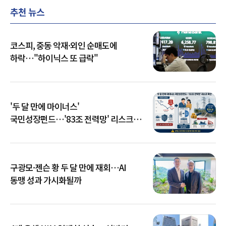
추천 뉴스
코스피, 중동 악재·외인 순매도에
하락…"하이닉스 또 급락"
'두 달 만에 마이너스'
국민성장펀드…'83조 전력망' 리스크
확산
구광모·젠슨 황 두 달 만에 재회…AI
동맹 성과 가시화될까