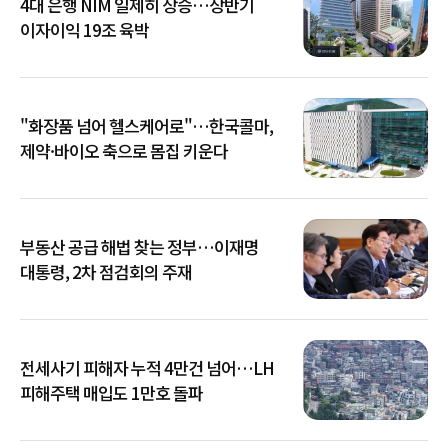
4대 은행 NIM 일제히 상승…상반기
이자이익 19조 육박
"화장품 넘어 헬스케어로"…한국콜마,
제약·바이오 축으로 몸집 키운다
부동산 공급 해법 찾는 정부…이재명
대통령, 2차 점검회의 주재
전세사기 피해자 누적 4만건 넘어…LH
피해주택 매입도 1만호 돌파