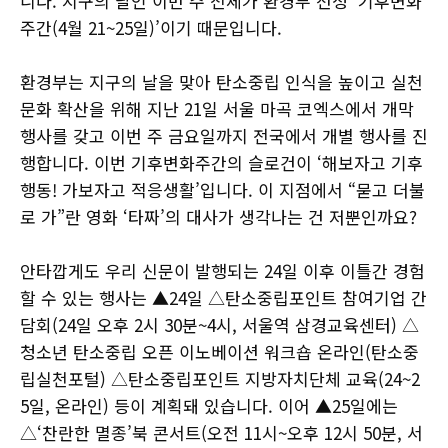
니다. 지구의 날인 이번 주 전체가 환경부 선정 ‘기후변화
주간(4월 21~25일)’이기 때문입니다.
환경부는 지구의 날을 맞아 탄소중립 인식을 높이고 실천
문화 확산을 위해 지난 21일 서울 마곡 코엑스에서 개막
행사를 갖고 이번 주 금요일까지 전국에서 개별 행사를 진
행합니다. 이번 기후변화주간의 슬로건이 ‘해보자고 기후
행동! 가보자고 적응생활’입니다. 이 지점에서 “묻고 더불
로 가”란 영화 ‘타짜’의 대사가 생각나는 건 저뿐인까요?
안타깝게도 우리 신문이 발행되는 24일 이후 이틀간 경험
할 수 있는 행사는 ▲24일 △탄소중립포인트 참여기업 간
담회(24일 오후 2시 30분~4시, 서울역 삼경교육센터) △
청소년 탄소중립 오픈 이노베이션 워크숍 온라인(탄소중
립실천포털) △탄소중립포인트 지방자치단체 교육(24~2
5일, 온라인) 등이 계획돼 있습니다. 이어 ▲25일에는
△‘찬란한 멸종’북 콘서트(오전 11시~오후 12시 50분, 서