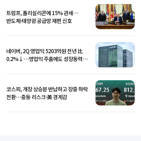
트럼프, 폴리실리콘에 15% 관세…
반도체·태양광 공급망 재편 신호
네이버, 2Q 영업익 5203억원 전년 比
0.2%↓…영업익 주춤에도 성장동력
키운다
코스피, 개장 상승분 반납하고 장중 하락
전환…중동 리스크·美 경계감