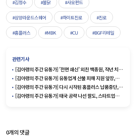
#김정수
#불닭
#사모펀드
#삼양라운드스퀘어
#하이트진로
#진로
#홈플러스
#MBK
#CU
#BGF리테일
관련기사
[김아령의 주간 유통가] '전면 쇄신' 외친 백종원, 작년 치킨
1위 bhc
[김아령의 주간 유통가] 유통업계 산불 피해 지원 앞장,
구지은 아워홈 매각 우려
[김아령의 주간 유통가] 다시 시작된 홈플러스 납품중단,
흑자전환 남양유업
[김아령의 주간 유통가] 태국 공략 나선 팔도, 스타트업
발굴하는 CJ
0
개의 댓글