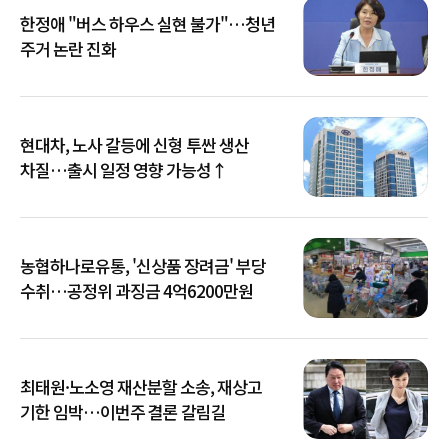
한정애 "버스 하우스 실현 불가"…청년
주거 논란 진화
현대차, 노사 갈등에 신형 투싼 생산
차질…출시 일정 영향 가능성↑
농협하나로유통, '신상품 장려금' 부당
수취…공정위 과징금 4억6200만원
최태원·노소영 재산분할 소송, 재상고
기한 임박…이번주 결론 갈림길