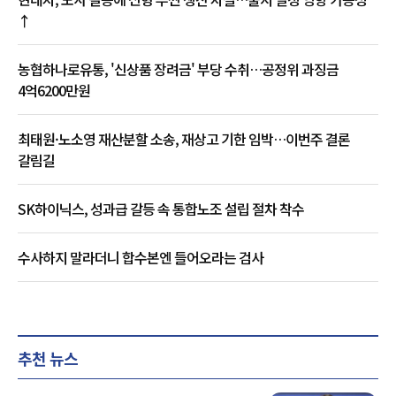
↑
농협하나로유통, '신상품 장려금' 부당 수취…공정위 과징금
4억6200만원
최태원·노소영 재산분할 소송, 재상고 기한 임박…이번주 결론
갈림길
SK하이닉스, 성과급 갈등 속 통합노조 설립 절차 착수
수사하지 말라더니 합수본엔 들어오라는 검사
추천 뉴스