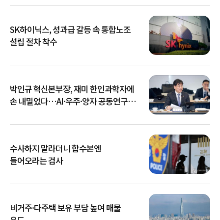
SK하이닉스, 성과급 갈등 속 통합노조
설립 절차 착수
박인규 혁신본부장, 재미 한인과학자에
손 내밀었다…AI·우주·양자 공동연구
확대
수사하지 말라더니 합수본엔
들어오라는 검사
비거주·다주택 보유 부담 높여 매물
유도