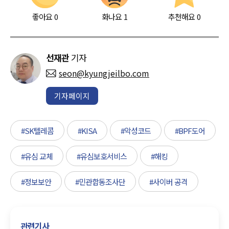
좋아요
0
화나요
1
추천해요
0
선재관
기자
seon@kyungjeilbo.com
기자페이지
#SK텔레콤
#KISA
#악성코드
#BPF도어
#유심 교체
#유심보호서비스
#해킹
#정보보안
#민관합동조사단
#사이버 공격
관련기사