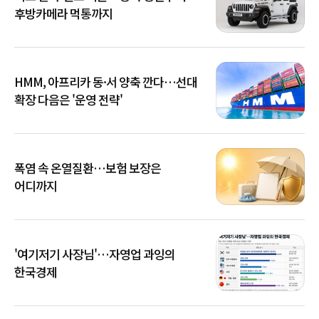
후방카메라 먹통까지
HMM, 아프리카 동·서 양축 깐다…선대
확장 다음은 '운영 전략'
폭염 속 온열질환…보험 보장은
어디까지
'여기저기 사장님'…자영업 과잉의
한국경제