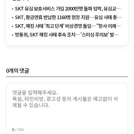
SKT 유심 보호서비스 가입 2000만명 돌파 임박, 유심교체
약 95만...'교체 총력 다할 것'
SKT, 황금연휴 반납한 1160명 현장 지원… 유심 사태 총력
대응
SKT, 해킹 사태 '최고 단계' 비상경영 돌입… "창사 이래
최대 위기"
방통위, SKT 해킹 사태 후속 조치… '스미싱 주의보' 발령·
특별점검 착수
0
개의 댓글
0
/ 300