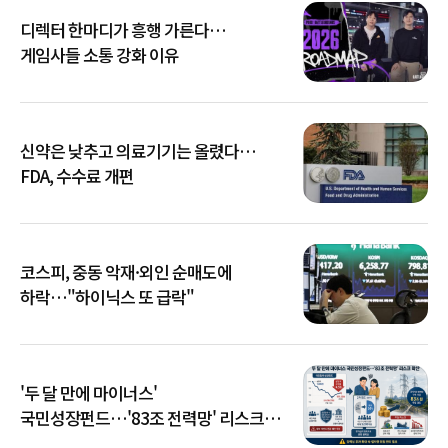
디렉터 한마디가 흥행 가른다…
게임사들 소통 강화 이유
신약은 낮추고 의료기기는 올렸다…
FDA, 수수료 개편
코스피, 중동 악재·외인 순매도에
하락…"하이닉스 또 급락"
'두 달 만에 마이너스'
국민성장펀드…'83조 전력망' 리스크
확산