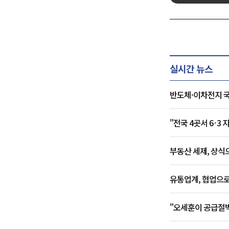
실시간 뉴스
반도체·이차전지 국
"전국 4곳서 6·3
부동산 세제, 상식
유통업계, 협업으
"오세훈이 공급절벽