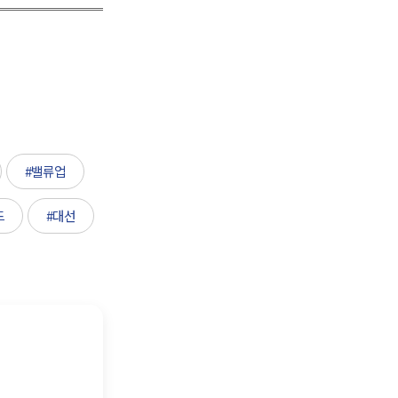
#밸류업
드
#대선