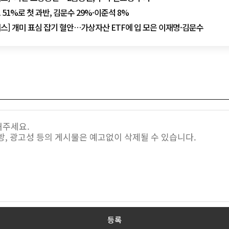
51%로 첫 과반, 김문수 29%·이준석 8%
커스] 개미 표심 잡기 혈안…가상자산 ETF에 입 모은 이재명·김문수
등록