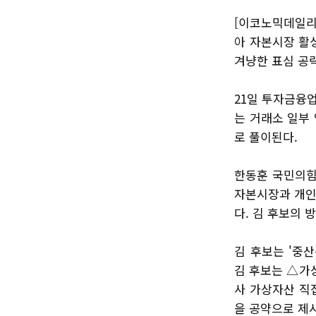
[이코노믹데일리
아 자본시장 활
겨냥한 표심 공
21일 투자금융업
는 거래소 일부
로 풀이된다.
한동훈 국민의힘
자본시장과 개인
다. 김 후보의
김 후보는 '중
김 후보는 △가
사 가상자산 직
을 공약으로 제