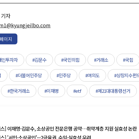
기자
m1@kyungjeilbo.com
페이지
개인투자자
#김문수
#국민의힘
#거래소
#국힘
램
#더불어민주당
#민주당
#여의도
#상장지수펀
#한국거래소
#이재명
#etf
#제21대대통령선거
포커스] 이재명·김문수, 소상공인 전문은행 공약…취약계층 지원 실효성 논란
커스] '서민·소상공인'···2금융권, 수익·실효성 우려