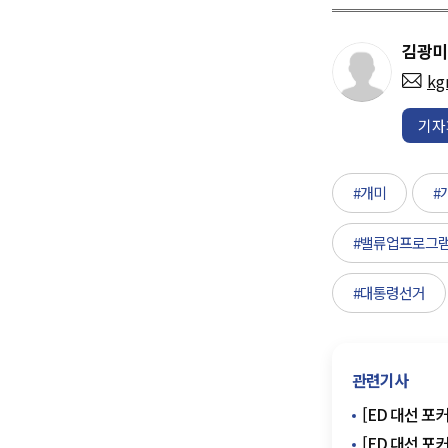
김광미
kg
기자
#개미
#
#밸류업프로그
#대통령선거
관련기사
[ED 대선 
[ED 대선 포