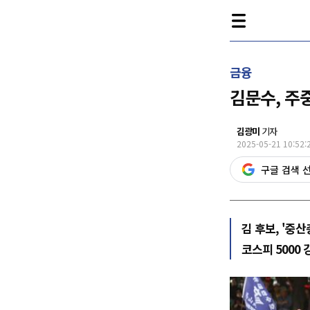
금융
김문수, 주
김광미
기자
2025-05-21 10:52:
구글 검색 
김 후보, '중
코스피 5000