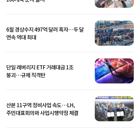
6월 경상수지 497억 달러 흑자…두 달
연속 역대 최대
단일 레버리지 ETF 거래대금 1조
붕괴…규제 직격탄
산본 11구역 정비사업 속도…LH,
주민대표회의와 사업시행약정 체결