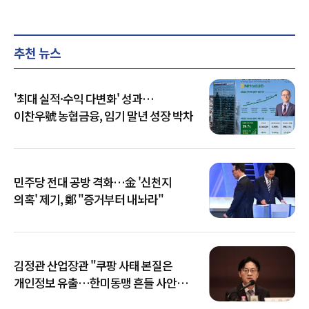
추천 뉴스
'최대 실적·수익 다변화' 성과…
이찬우號 농협금융, 임기 말년 성장 박차
민주당 전대 공방 격화…金 '신천지
의혹' 제기, 鄭 "증거부터 내놔라"
김정관 산업장관 "쿠팡 사태 본질은
개인정보 유출…한미동맹 흔들 사안
아냐"