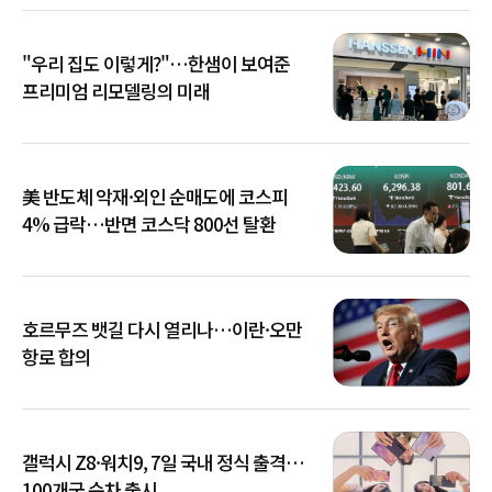
"우리 집도 이렇게?"…한샘이 보여준
프리미엄 리모델링의 미래
美 반도체 악재·외인 순매도에 코스피
4% 급락…반면 코스닥 800선 탈환
호르무즈 뱃길 다시 열리나…이란·오만
항로 합의
갤럭시 Z8·워치9, 7일 국내 정식 출격…
100개국 순차 출시