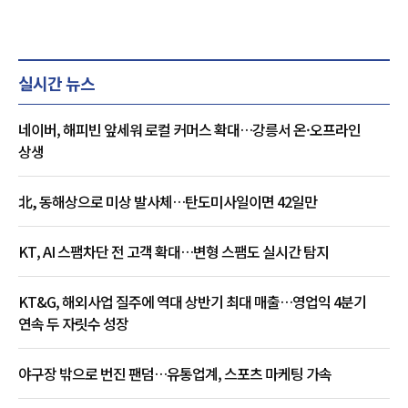
실시간 뉴스
네이버, 해피빈 앞세워 로컬 커머스 확대…강릉서 온·오프라인
상생
北, 동해상으로 미상 발사체…탄도미사일이면 42일만
KT, AI 스팸차단 전 고객 확대…변형 스팸도 실시간 탐지
KT&G, 해외사업 질주에 역대 상반기 최대 매출…영업익 4분기
연속 두 자릿수 성장
야구장 밖으로 번진 팬덤…유통업계, 스포츠 마케팅 가속