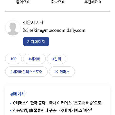
좋아요
0
화나요
0
추천해요
0
김은서
기자
eskim@m.economidaily.com
기자페이지
#3P
#네이버
#컬리
#네이버플러스스토어
#이커머스
관련기사
C커머스의 한국 공략…국내 이커머스, '초고속 배송'으로
승부 보나
징둥닷컴, 韓 물류센터 구축…국내 이커머스 '비상'