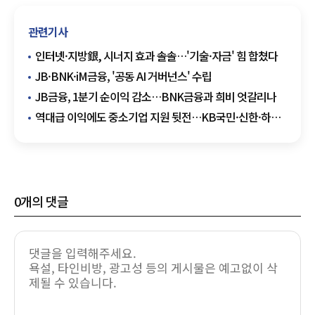
관련기사
인터넷·지방銀, 시너지 효과 솔솔…'기술·자금' 힘 합쳤다
JB·BNK·iM금융, '공동 AI 거버넌스' 수립
JB금융, 1분기 순이익 감소…BNK금융과 희비 엇갈리나
역대급 이익에도 중소기업 지원 뒷전…KB국민·신한·하나
·우리銀 '돈벌이만 집중'
0
개의 댓글