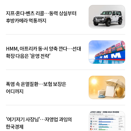
지프·혼다·벤츠 리콜…동력 상실부터
후방카메라 먹통까지
HMM, 아프리카 동·서 양축 깐다…선대
확장 다음은 '운영 전략'
폭염 속 온열질환…보험 보장은
어디까지
'여기저기 사장님'…자영업 과잉의
한국경제