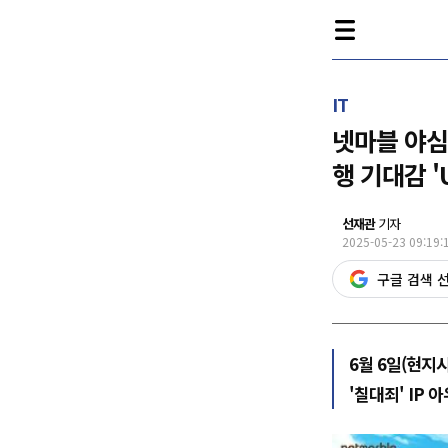
IT
넷마블 야심작
행 기대감 '
선재관
기자
2025-05-23 09:19:
구글 검색 
6월 6일(현지
'칠대죄' IP