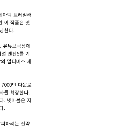
 시네마틱 트레일러
인 이 작품은 넷
냥한다.
레스 유튜브극장에
리얼 엔진5를 기
P의 멀티버스 세
 7000만 다운로
서사를 확장한다.
다. 넷마블은 지
다.
탈피하려는 전략