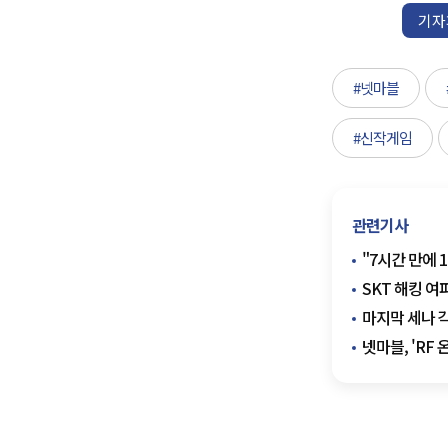
기자
#넷마블
#신작게임
관련기사
"7시간 만에 
SKT 해킹 
마지막 세나 각
넷마블, 'RF