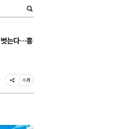
베일 벗는다…흥