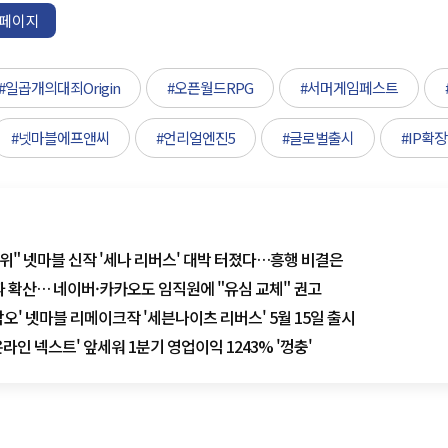
페이지
#일곱개의대죄Origin
#오픈월드RPG
#서머게임페스트
#넷마블에프앤씨
#언리얼엔진5
#글로벌출시
#IP확장
1위" 넷마블 신작 '세나 리버스' 대박 터졌다…흥행 비결은
여파 확산… 네이버·카카오도 임직원에 "유심 교체" 권고
오' 넷마블 리메이크작 '세븐나이츠 리버스' 5월 15일 출시
 온라인 넥스트' 앞세워 1분기 영업이익 1243% '껑충'