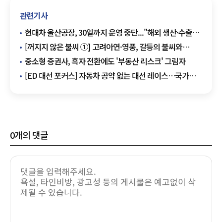
관련기사
현대차 울산공장, 30일까지 운영 중단..."해외 생산·수출
물량 대체 탓"
[꺼지지 않은 불씨 ①] 고려아연·영풍, 갈등의 불씨와
복잡해지는 수싸움... MBK의 합류까지
중소형 증권사, 흑자 전환에도 '부동산 리스크' 그림자
[ED 대선 포커스] 자동차 공약 없는 대선 레이스…국가
주력 산업 소외 우려 커진다
0
개의 댓글