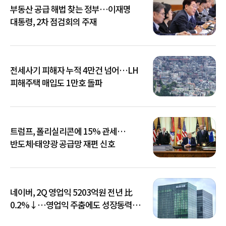
부동산 공급 해법 찾는 정부…이재명
대통령, 2차 점검회의 주재
전세사기 피해자 누적 4만건 넘어…LH
피해주택 매입도 1만호 돌파
트럼프, 폴리실리콘에 15% 관세…
반도체·태양광 공급망 재편 신호
네이버, 2Q 영업익 5203억원 전년 比
0.2%↓…영업익 주춤에도 성장동력
키운다