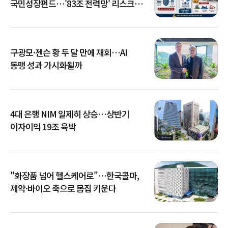
국민성장펀드…'83조 전력망' 리스크
확산
구광모·젠슨 황 두 달 만에 재회…AI
동맹 성과 가시화될까
4대 은행 NIM 일제히 상승…상반기
이자이익 19조 육박
"화장품 넘어 헬스케어로"…한국콜마,
제약·바이오 축으로 몸집 키운다