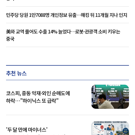
민주당 당원 1만7088명 개인정보 유출…해킹 뒤 11개월 지나 인지
美와 교역 줄어도 수출 14% 늘었다…로봇·관광객 소비 키우는
중국
추천 뉴스
코스피, 중동 악재·외인 순매도에
하락…"하이닉스 또 급락"
'두 달 만에 마이너스'