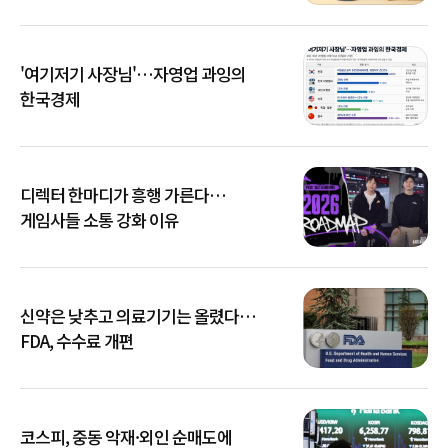
'여기저기 사장님'…자영업 과잉의
한국경제
디렉터 한마디가 흥행 가른다…
게임사들 소통 강화 이유
신약은 낮추고 의료기기는 올렸다…
FDA, 수수료 개편
코스피, 중동 악재·외인 순매도에