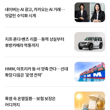
네이버는 AI 광고, 카카오는 AI 거래…
엇갈린 수익화 시계
지프·혼다·벤츠 리콜…동력 상실부터
후방카메라 먹통까지
HMM, 아프리카 동·서 양축 깐다…선대
확장 다음은 '운영 전략'
폭염 속 온열질환…보험 보장은
어디까지