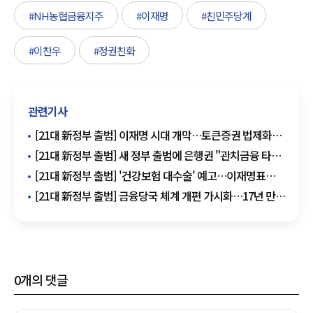
#NH농협금융지주
#이재명
#친민주당계
#이찬우
#정권친화
관련기사
[21대 新정부 출범] 이재명 시대 개막…토큰증권 법제화
청신호
[21대 新정부 출범] 새 정부 출범에 은행권 "관치금융 타파
·실질적 규제완화" 촉구
[21대 新정부 출범] '건강보험 대수술' 예고…이재명표
국민 의료비 완화 본격화
[21대 新정부 출범] 금융당국 체계 개편 가시화…17년 만에
'금감위' 부활하나?
0
개의 댓글