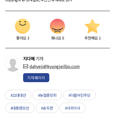
좋아요
3
화나요
0
추천해요
1
지다혜
기자
dahyeji@kyungjeilbo.com
기자페이지
#21대대선
#농협중앙회
#더불어민주당
#대통령당선
#송두한
#사외이사