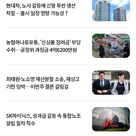
현대차, 노사 갈등에 신형 투싼 생산
차질…출시 일정 영향 가능성↑
농협하나로유통, '신상품 장려금' 부당
수취…공정위 과징금 4억6200만원
최태원·노소영 재산분할 소송, 재상고
기한 임박…이번주 결론 갈림길
SK하이닉스, 성과급 갈등 속 통합노조
설립 절차 착수