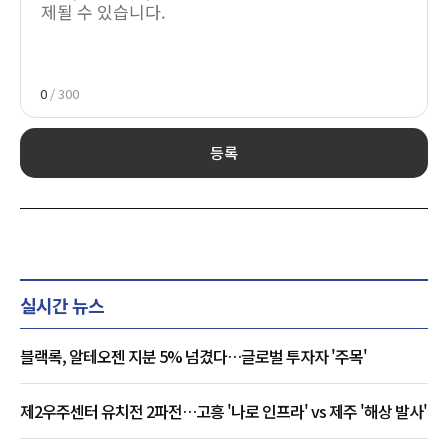
0
/ 300
등록
실시간 뉴스
블랙록, 알테오젠 지분 5% 넘겼다…글로벌 투자자 '주목'
제2우주센터 유치전 2파전…고흥 '나로 인프라' vs 제주 '해상 발사'