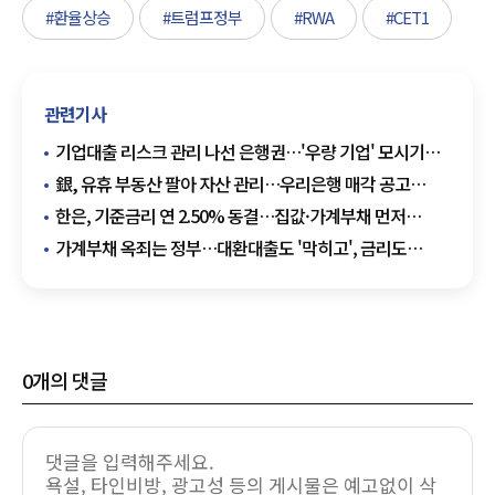
#환율상승
#트럼프정부
#RWA
#CET1
관련기사
기업대출 리스크 관리 나선 은행권…'우량 기업' 모시기
경쟁
銀, 유휴 부동산 팔아 자산 관리…우리은행 매각 공고
'최다'
한은, 기준금리 연 2.50% 동결…집값·가계부채 먼저
잡는다
가계부채 옥죄는 정부…대환대출도 '막히고', 금리도
'오르고'
0
개의 댓글