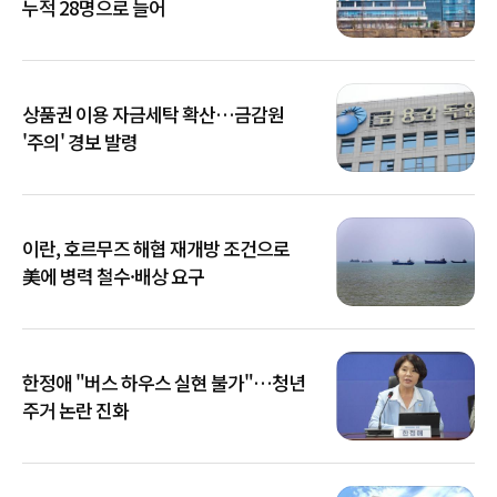
누적 28명으로 늘어
상품권 이용 자금세탁 확산…금감원
'주의' 경보 발령
이란, 호르무즈 해협 재개방 조건으로
美에 병력 철수·배상 요구
한정애 "버스 하우스 실현 불가"…청년
주거 논란 진화