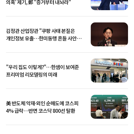
의혹' 제기, 鄭 "증거부터 내놔라"
김정관 산업장관 "쿠팡 사태 본질은
개인정보 유출…한미동맹 흔들 사안
아냐"
"우리 집도 이렇게?"…한샘이 보여준
프리미엄 리모델링의 미래
美 반도체 악재·외인 순매도에 코스피
4% 급락…반면 코스닥 800선 탈환