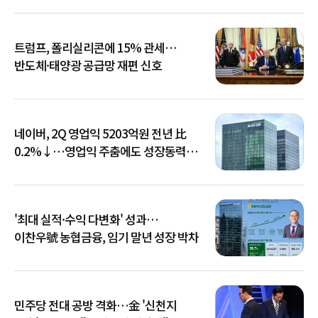
트럼프, 폴리실리콘에 15% 관세…
반도체·태양광 공급망 재편 신호
네이버, 2Q 영업익 5203억원 전년 比
0.2%↓…영업익 주춤에도 성장동력
키운다
'최대 실적·수익 다변화' 성과…
이찬우號 농협금융, 임기 말년 성장 박차
민주당 전대 공방 격화…金 '신천지