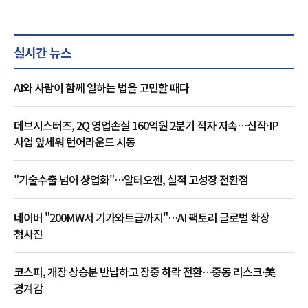
실시간 뉴스
AI와 사람이 함께 일하는 법을 고민할 때다
데브시스터즈, 2Q 영업손실 160억원 2분기 적자 지속…신작·IP
사업 앞세워 턴어라운드 시동
"기술수출 넘어 상업화"…알테오젠, 실적 고성장 전환점
네이버 "200MW서 기가와트급까지"…AI 팩토리 글로벌 확장
청사진
코스피, 개장 상승분 반납하고 장중 하락 전환…중동 리스크·美
경계감