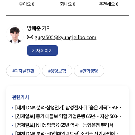
좋아요
0
화나요
0
추천해요
0
방예준
기자
guga505@kyungjeilbo.com
기자페이지
#디지털전환
#생명보험
#한화생명
관련기사
[재계 DNA 분석-삼성전기] 삼성전자 뒤 '숨은 제국'…AI
반도체 뒤의 숨은 승부처
[경제일보] 중기 대들보 역할 기업은행 65년… 자산 500조
종합금융회사로
[경제일보] NH농협금융 65년 역사…농업은행 뿌리서
600조 종합금융그룹으로
[재계 DNA 분석-HD현대일렉트릭] 조선소 전기사업에서