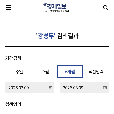
'강성두'
검색결과
기간검색
1주일
1개월
6개월
직접입력
-
검색영역