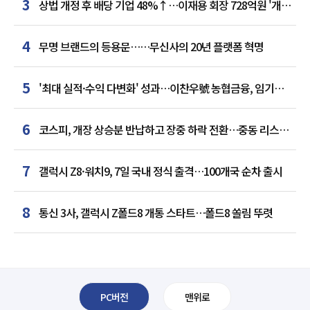
3
상법 개정 후 배당 기업 48%↑…이재용 회장 728억원 '개인
최다'
4
무명 브랜드의 등용문……무신사의 20년 플랫폼 혁명
5
'최대 실적·수익 다변화' 성과…이찬우號 농협금융, 임기
말년 성장 박차
6
코스피, 개장 상승분 반납하고 장중 하락 전환…중동 리스크·
美 경계감
7
갤럭시 Z8·워치9, 7일 국내 정식 출격…100개국 순차 출시
8
통신 3사, 갤럭시 Z폴드8 개통 스타트…폴드8 쏠림 뚜렷
PC버전
맨위로