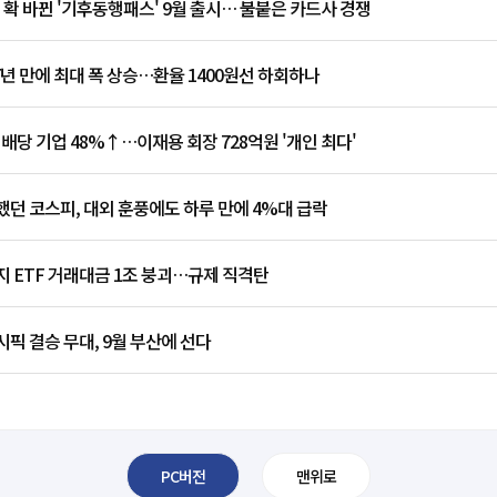
 확 바뀐 '기후동행패스' 9월 출시… 불붙은 카드사 경쟁
7년 만에 최대 폭 상승…환율 1400원선 하회하나
 배당 기업 48%↑…이재용 회장 728억원 '개인 최다'
던 코스피, 대외 훈풍에도 하루 만에 4%대 급락
 ETF 거래대금 1조 붕괴…규제 직격탄
픽 결승 무대, 9월 부산에 선다
PC버전
맨위로