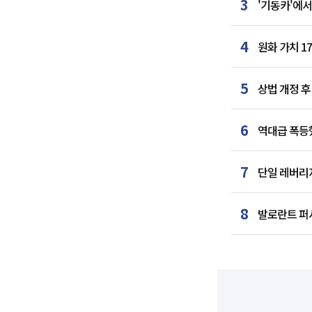
3
'기동카'에서
4
원화 가치 1
5
상법 개정 후
6
역대급 폭등했
7
단일 레버리지
8
발로란트 퍼시