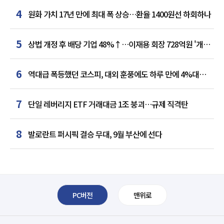
4
원화 가치 17년 만에 최대 폭 상승…환율 1400원선 하회하나
5
상법 개정 후 배당 기업 48%↑…이재용 회장 728억원 '개인
최다'
6
역대급 폭등했던 코스피, 대외 훈풍에도 하루 만에 4%대
급락
7
단일 레버리지 ETF 거래대금 1조 붕괴…규제 직격탄
8
발로란트 퍼시픽 결승 무대, 9월 부산에 선다
PC버전
맨위로