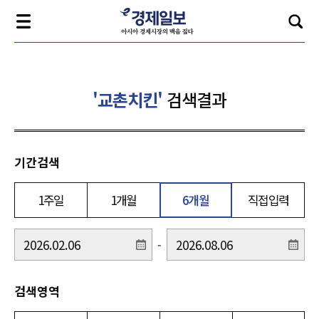
'교촌치킨'
검색결과
기간검색
1주일
1개월
6개월
직접입력
-
검색영역