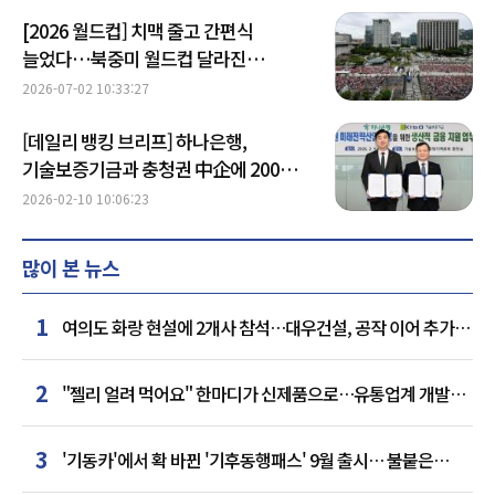
[2026 월드컵] 치맥 줄고 간편식
늘었다…북중미 월드컵 달라진
'응원소비'
2026-07-02 10:33:27
[데일리 뱅킹 브리프] 하나은행,
기술보증기금과 충청권 中企에 200억원
지원 外
2026-02-10 10:06:23
많이 본 뉴스
1
여의도 화랑 현설에 2개사 참석…대우건설, 공작 이어 추가
거점 확보하나
2
"젤리 얼려 먹어요" 한마디가 신제품으로…유통업계 개발실
된 SNS
3
'기동카'에서 확 바뀐 '기후동행패스' 9월 출시… 불붙은
카드사 경쟁