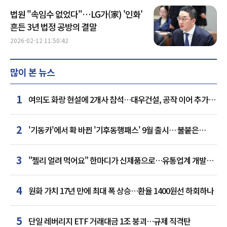
법원 "속임수 없었다"…LG가(家) '인화'
흔든 3년 법정 공방의 결말
2026-02-12 11:50:42
많이 본 뉴스
1
여의도 화랑 현설에 2개사 참석…대우건설, 공작 이어 추가
거점 확보하나
2
'기동카'에서 확 바뀐 '기후동행패스' 9월 출시… 불붙은
카드사 경쟁
3
"젤리 얼려 먹어요" 한마디가 신제품으로…유통업계 개발실
된 SNS
4
원화 가치 17년 만에 최대 폭 상승…환율 1400원선 하회하나
5
단일 레버리지 ETF 거래대금 1조 붕괴…규제 직격탄