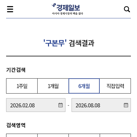
'구본무'
검색결과
기간검색
1주일
1개월
6개월
직접입력
-
검색영역