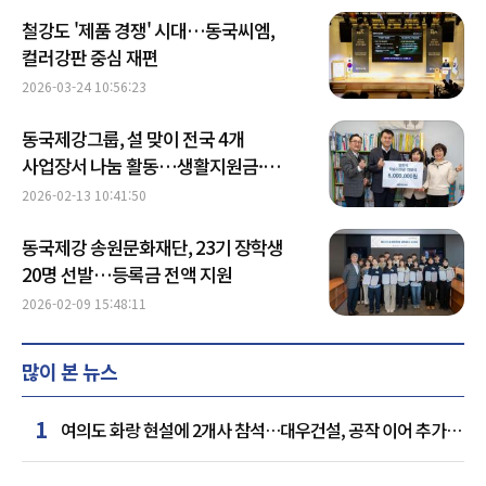
철강도 '제품 경쟁' 시대…동국씨엠,
컬러강판 중심 재편
2026-03-24 10:56:23
동국제강그룹, 설 맞이 전국 4개
사업장서 나눔 활동…생활지원금·
상품권 지원
2026-02-13 10:41:50
동국제강 송원문화재단, 23기 장학생
20명 선발…등록금 전액 지원
2026-02-09 15:48:11
많이 본 뉴스
1
여의도 화랑 현설에 2개사 참석…대우건설, 공작 이어 추가
거점 확보하나