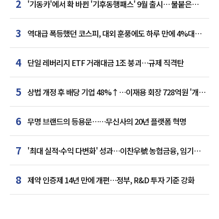
2
'기동카'에서 확 바뀐 '기후동행패스' 9월 출시… 불붙은
카드사 경쟁
3
역대급 폭등했던 코스피, 대외 훈풍에도 하루 만에 4%대
급락
4
단일 레버리지 ETF 거래대금 1조 붕괴…규제 직격탄
5
상법 개정 후 배당 기업 48%↑…이재용 회장 728억원 '개인
최다'
6
무명 브랜드의 등용문……무신사의 20년 플랫폼 혁명
7
'최대 실적·수익 다변화' 성과…이찬우號 농협금융, 임기
말년 성장 박차
8
제약 인증제 14년 만에 개편…정부, R&D 투자 기준 강화