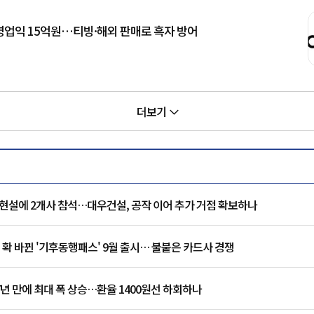
기 영업익 15억원…티빙·해외 판매로 흑자 방어
더보기
현설에 2개사 참석…대우건설, 공작 이어 추가 거점 확보하나
 확 바뀐 '기후동행패스' 9월 출시… 불붙은 카드사 경쟁
7년 만에 최대 폭 상승…환율 1400원선 하회하나