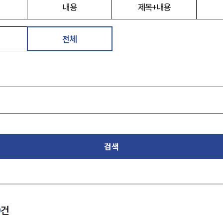
내용
제목+내용
전체
검색
0
건