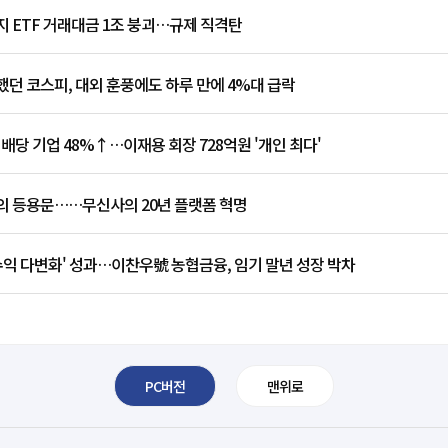
 ETF 거래대금 1조 붕괴…규제 직격탄
던 코스피, 대외 훈풍에도 하루 만에 4%대 급락
 배당 기업 48%↑…이재용 회장 728억원 '개인 최다'
의 등용문……무신사의 20년 플랫폼 혁명
수익 다변화' 성과…이찬우號 농협금융, 임기 말년 성장 박차
PC버전
맨위로