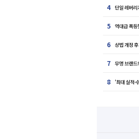
4
단일 레버리지
5
역대급 폭등했
6
상법 개정 후
7
무명 브랜드
8
'최대 실적·