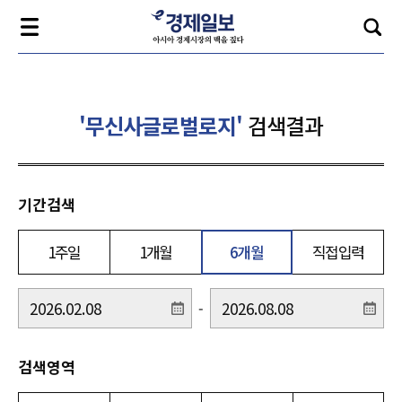
'무신사글로벌로지'
검색결과
기간검색
1주일
1개월
6개월
직접입력
-
검색영역