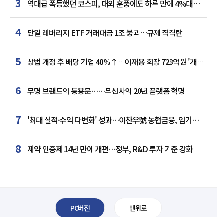
3
역대급 폭등했던 코스피, 대외 훈풍에도 하루 만에 4%대
급락
4
단일 레버리지 ETF 거래대금 1조 붕괴…규제 직격탄
5
상법 개정 후 배당 기업 48%↑…이재용 회장 728억원 '개인
최다'
6
무명 브랜드의 등용문……무신사의 20년 플랫폼 혁명
7
'최대 실적·수익 다변화' 성과…이찬우號 농협금융, 임기
말년 성장 박차
8
제약 인증제 14년 만에 개편…정부, R&D 투자 기준 강화
PC버전
맨위로