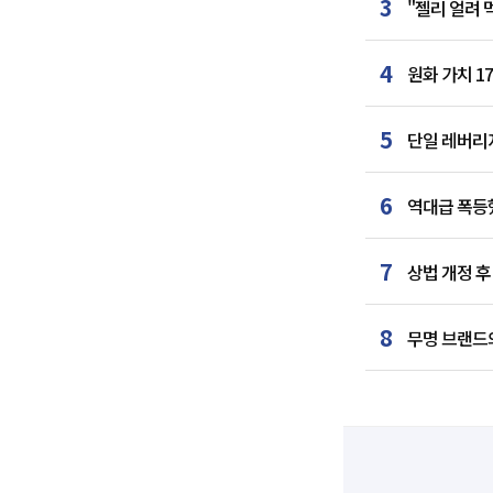
3
"젤리 얼려
4
원화 가치 1
5
단일 레버리지
6
역대급 폭등했
7
상법 개정 후
8
무명 브랜드