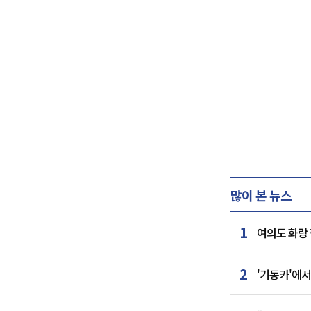
많이 본 뉴스
1
여의도 화랑 
2
'기동카'에서