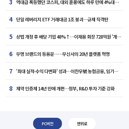
3
역대급 폭등했던 코스피, 대외 훈풍에도 하루 만에 4%대
급락
4
단일 레버리지 ETF 거래대금 1조 붕괴…규제 직격탄
5
상법 개정 후 배당 기업 48%↑…이재용 회장 728억원 '개인
최다'
6
무명 브랜드의 등용문……무신사의 20년 플랫폼 혁명
7
'최대 실적·수익 다변화' 성과…이찬우號 농협금융, 임기
말년 성장 박차
8
제약 인증제 14년 만에 개편…정부, R&D 투자 기준 강화
PC버전
맨위로