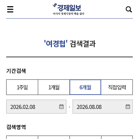
'여경협'
검색결과
기간검색
1주일
1개월
6개월
직접입력
-
검색영역