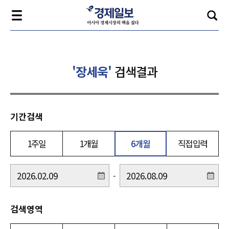
'장세욱'
검색결과
기간검색
1주일
1개월
6개월
직접입력
-
검색영역