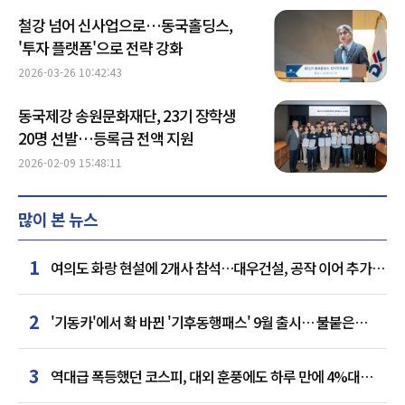
철강 넘어 신사업으로…동국홀딩스,
'투자 플랫폼'으로 전략 강화
2026-03-26 10:42:43
동국제강 송원문화재단, 23기 장학생
20명 선발…등록금 전액 지원
2026-02-09 15:48:11
많이 본 뉴스
1
여의도 화랑 현설에 2개사 참석…대우건설, 공작 이어 추가
거점 확보하나
2
'기동카'에서 확 바뀐 '기후동행패스' 9월 출시… 불붙은
카드사 경쟁
3
역대급 폭등했던 코스피, 대외 훈풍에도 하루 만에 4%대
급락