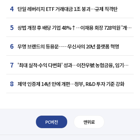
4
단일 레버리지 ETF 거래대금 1조 붕괴…규제 직격탄
5
상법 개정 후 배당 기업 48%↑…이재용 회장 728억원 '개인
최다'
6
무명 브랜드의 등용문……무신사의 20년 플랫폼 혁명
7
'최대 실적·수익 다변화' 성과…이찬우號 농협금융, 임기
말년 성장 박차
8
제약 인증제 14년 만에 개편…정부, R&D 투자 기준 강화
PC버전
맨위로