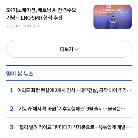
SK이노베이션, 베트남 AI 전력수요
겨냥…LNG·SMR 협력 추진
2026-07-30 09:16:40
더보기
많이 본 뉴스
1
여의도 화랑 현설에 2개사 참석…대우건설, 공작 이어 추가
거점 확보하나
2
'기동카'에서 확 바뀐 '기후동행패스' 9월 출시… 불붙은
카드사 경쟁
3
"젤리 얼려 먹어요" 한마디가 신제품으로…유통업계 개발실
된 SNS