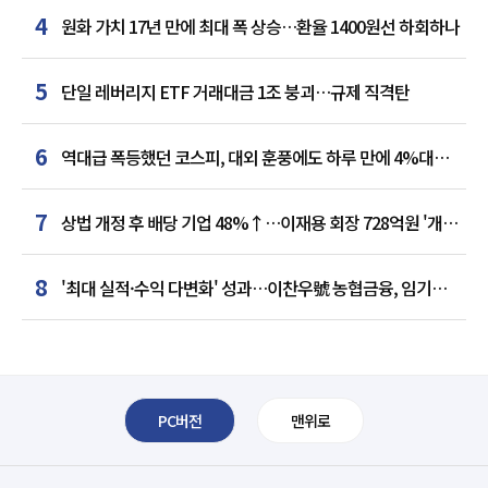
4
원화 가치 17년 만에 최대 폭 상승…환율 1400원선 하회하나
5
단일 레버리지 ETF 거래대금 1조 붕괴…규제 직격탄
6
역대급 폭등했던 코스피, 대외 훈풍에도 하루 만에 4%대
급락
7
상법 개정 후 배당 기업 48%↑…이재용 회장 728억원 '개인
최다'
8
'최대 실적·수익 다변화' 성과…이찬우號 농협금융, 임기
말년 성장 박차
PC버전
맨위로