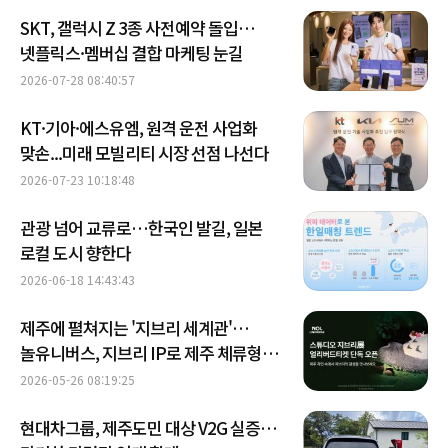
SKT, 갤럭시 Z 3종 사전예약 돌입…
넷플릭스·멤버십 결합 마케팅 눈길
2026-07-28 08:40:57
KT·기아·에스유엠, 원격 운전 사업화
맞손...미래 모빌리티 시장 선점 나선다
2026-07-23 10:18:48
관광 넘어 교류로…한국인 발길, 일본
로컬 도시 향한다
2026-06-18 14:43:43
제주에 펼쳐지는 '지브리 세계관'…
놀유니버스, 지브리 IP로 제주 체류형
수요 노린다
2026-05-26 08:19:25
현대차그룹, 제주도민 대상 V2G 실증…