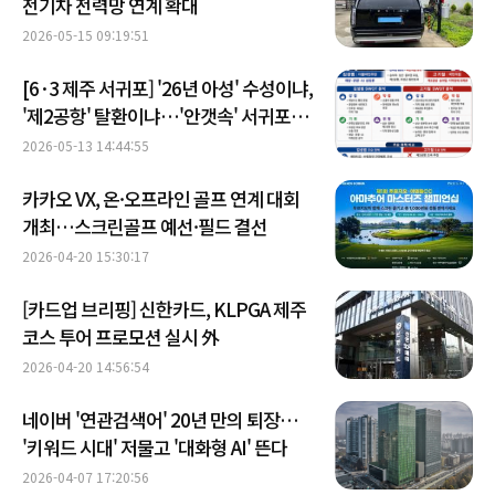
전기차 전력망 연계 확대
2026-05-15 09:19:51
[6·3 제주 서귀포] '26년 아성' 수성이냐,
'제2공항' 탈환이냐…'안갯속' 서귀포
재보선
2026-05-13 14:44:55
카카오 VX, 온·오프라인 골프 연계 대회
개최…스크린골프 예선·필드 결선
2026-04-20 15:30:17
[카드업 브리핑] 신한카드, KLPGA 제주
코스 투어 프로모션 실시 外
2026-04-20 14:56:54
네이버 '연관검색어' 20년 만의 퇴장…
'키워드 시대' 저물고 '대화형 AI' 뜬다
2026-04-07 17:20:56