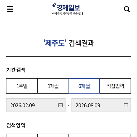
'제주도'
검색결과
기간검색
1주일
1개월
6개월
직접입력
-
검색영역