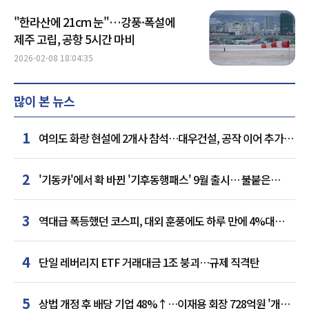
"한라산에 21cm 눈"…강풍·폭설에
제주 고립, 공항 5시간 마비
2026-02-08 18:04:35
많이 본 뉴스
1
여의도 화랑 현설에 2개사 참석…대우건설, 공작 이어 추가
거점 확보하나
2
'기동카'에서 확 바뀐 '기후동행패스' 9월 출시… 불붙은
카드사 경쟁
3
역대급 폭등했던 코스피, 대외 훈풍에도 하루 만에 4%대
급락
4
단일 레버리지 ETF 거래대금 1조 붕괴…규제 직격탄
5
상법 개정 후 배당 기업 48%↑…이재용 회장 728억원 '개인