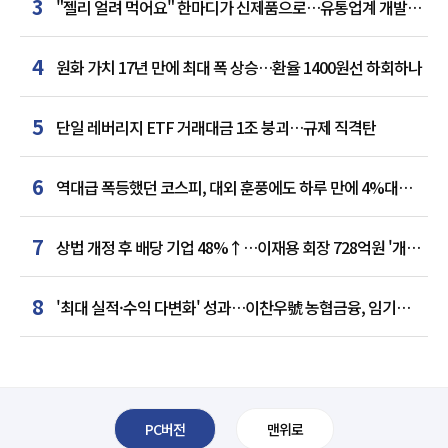
3
"젤리 얼려 먹어요" 한마디가 신제품으로…유통업계 개발실
된 SNS
4
원화 가치 17년 만에 최대 폭 상승…환율 1400원선 하회하나
5
단일 레버리지 ETF 거래대금 1조 붕괴…규제 직격탄
6
역대급 폭등했던 코스피, 대외 훈풍에도 하루 만에 4%대
급락
7
상법 개정 후 배당 기업 48%↑…이재용 회장 728억원 '개인
최다'
8
'최대 실적·수익 다변화' 성과…이찬우號 농협금융, 임기
말년 성장 박차
PC버전
맨위로