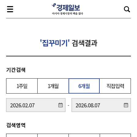
'집꾸미기'
검색결과
기간검색
1주일
1개월
6개월
직접입력
-
검색영역