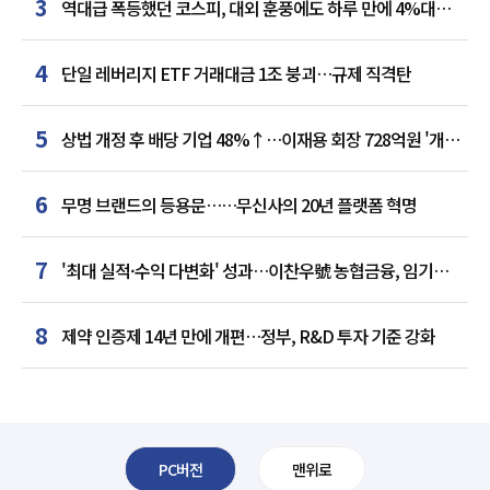
3
역대급 폭등했던 코스피, 대외 훈풍에도 하루 만에 4%대
급락
4
단일 레버리지 ETF 거래대금 1조 붕괴…규제 직격탄
5
상법 개정 후 배당 기업 48%↑…이재용 회장 728억원 '개인
최다'
6
무명 브랜드의 등용문……무신사의 20년 플랫폼 혁명
7
'최대 실적·수익 다변화' 성과…이찬우號 농협금융, 임기
말년 성장 박차
8
제약 인증제 14년 만에 개편…정부, R&D 투자 기준 강화
PC버전
맨위로