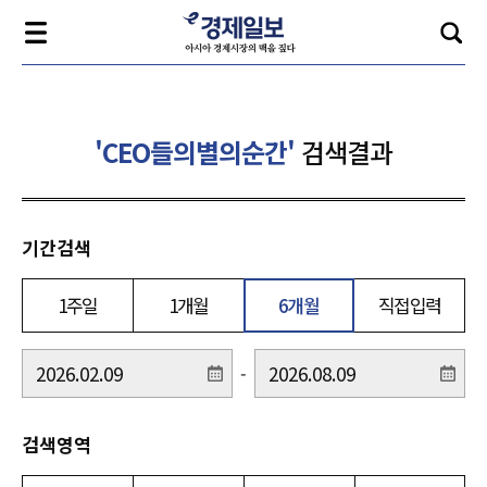
'CEO들의별의순간'
검색결과
기간검색
1주일
1개월
6개월
직접입력
-
검색영역