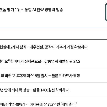
 플랫폼 평가 1위…통합 AI 전략 경쟁력 입증
현설에 2개사 참석…대우건설, 공작 이어 추가 거점 확보하나
 먹어요" 한마디가 신제품으로…유통업계 개발실 된 SNS
 확 바뀐 '기후동행패스' 9월 출시… 불붙은 카드사 경쟁
7년 만에 최대 폭 상승…환율 1400원선 하회하나
 배당 기업 48%↑…이재용 회장 728억원 '개인 최다'