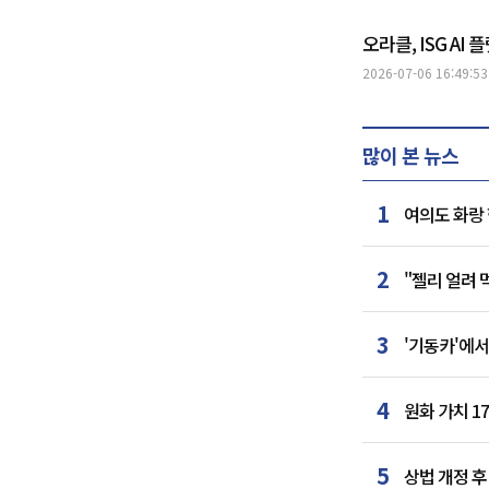
오라클, ISG AI
2026-07-06 16:49:53
많이 본 뉴스
1
여의도 화랑 
2
"젤리 얼려
3
'기동카'에서
4
원화 가치 1
5
상법 개정 후