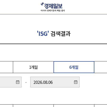
'ISG'
검색결과
1개월
6개월
-