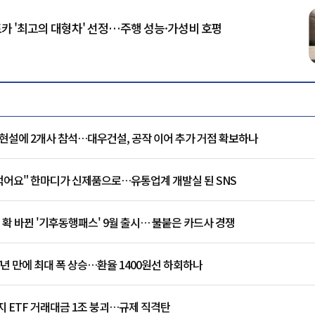
오토카 '최고의 대형차' 선정…주행 성능·가성비 호평
현설에 2개사 참석…대우건설, 공작 이어 추가 거점 확보하나
 먹어요" 한마디가 신제품으로…유통업계 개발실 된 SNS
 확 바뀐 '기후동행패스' 9월 출시… 불붙은 카드사 경쟁
7년 만에 최대 폭 상승…환율 1400원선 하회하나
 ETF 거래대금 1조 붕괴…규제 직격탄