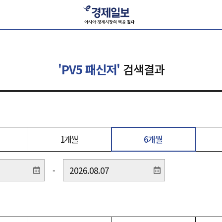
'PV5 패신저'
검색결과
1개월
6개월
-