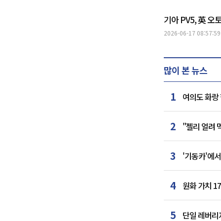
기아 PV5, 英 
2026-06-17 08:57:59
많이 본 뉴스
1
여의도 화랑 
2
"젤리 얼려
3
'기동카'에서
4
원화 가치 1
5
단일 레버리지