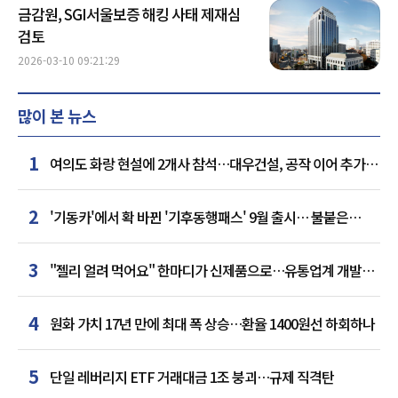
금감원, SGI서울보증 해킹 사태 제재심
검토
2026-03-10 09:21:29
많이 본 뉴스
1
여의도 화랑 현설에 2개사 참석…대우건설, 공작 이어 추가
거점 확보하나
2
'기동카'에서 확 바뀐 '기후동행패스' 9월 출시… 불붙은
카드사 경쟁
3
"젤리 얼려 먹어요" 한마디가 신제품으로…유통업계 개발실
된 SNS
4
원화 가치 17년 만에 최대 폭 상승…환율 1400원선 하회하나
5
단일 레버리지 ETF 거래대금 1조 붕괴…규제 직격탄