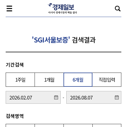
'SGI서울보증'
검색결과
기간검색
1주일
1개월
6개월
직접입력
-
검색영역