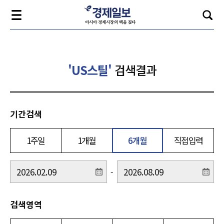
'US스틸'
검색결과
기간검색
1주일
1개월
6개월
직접입력
-
검색영역