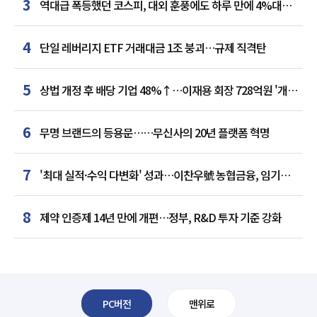
3
역대급 폭등했던 코스피, 대외 훈풍에도 하루 만에 4%대
급락
4
단일 레버리지 ETF 거래대금 1조 붕괴…규제 직격탄
5
상법 개정 후 배당 기업 48%↑…이재용 회장 728억원 '개인
최다'
6
무명 브랜드의 등용문……무신사의 20년 플랫폼 혁명
7
'최대 실적·수익 다변화' 성과…이찬우號 농협금융, 임기
말년 성장 박차
8
제약 인증제 14년 만에 개편…정부, R&D 투자 기준 강화
PC버전
맨위로