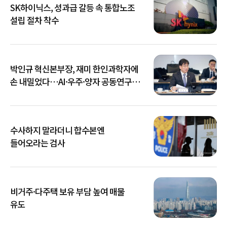
SK하이닉스, 성과급 갈등 속 통합노조
설립 절차 착수
박인규 혁신본부장, 재미 한인과학자에
손 내밀었다…AI·우주·양자 공동연구
확대
수사하지 말라더니 합수본엔
들어오라는 검사
비거주·다주택 보유 부담 높여 매물
유도