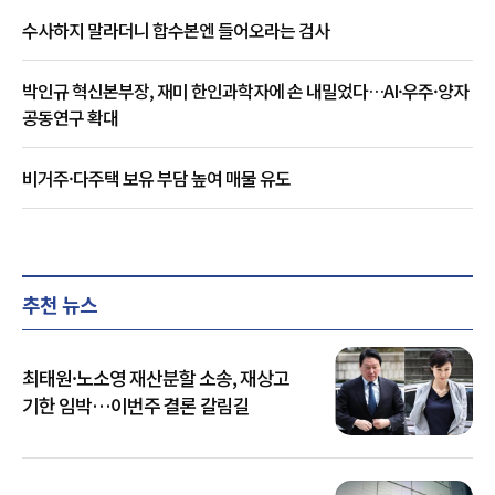
수사하지 말라더니 합수본엔 들어오라는 검사
박인규 혁신본부장, 재미 한인과학자에 손 내밀었다…AI·우주·양자
공동연구 확대
비거주·다주택 보유 부담 높여 매물 유도
추천 뉴스
최태원·노소영 재산분할 소송, 재상고
기한 임박…이번주 결론 갈림길