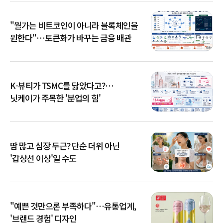
"월가는 비트코인이 아니라 블록체인을
원한다"…토큰화가 바꾸는 금융 배관
K-뷰티가 TSMC를 닮았다고?…
닛케이가 주목한 '분업의 힘'
땀 많고 심장 두근? 단순 더위 아닌
'갑상선 이상'일 수도
"예쁜 것만으론 부족하다"…유통업계,
'브랜드 경험' 디자인