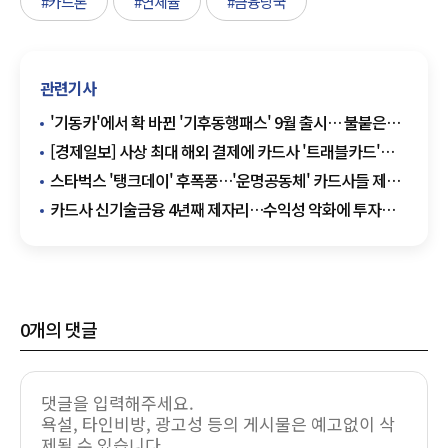
#카드론
#연체율
#금융당국
관련기사
'기동카'에서 확 바뀐 '기후동행패스' 9월 출시… 불붙은
카드사 경쟁
[경제일보] 사상 최대 해외 결제에 카드사 '트래블카드'
전쟁
스타벅스 '탱크데이' 후폭풍…'운명공동체' 카드사들 제휴
리스크
카드사 신기술금융 4년째 제자리…수익성 악화에 투자
확대 '신중'
0
개의 댓글