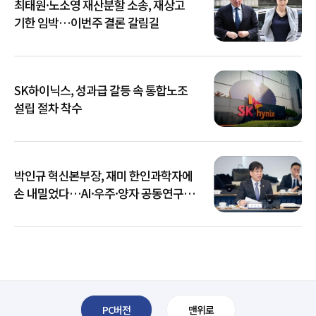
최태원·노소영 재산분할 소송, 재상고
기한 임박…이번주 결론 갈림길
SK하이닉스, 성과급 갈등 속 통합노조
설립 절차 착수
박인규 혁신본부장, 재미 한인과학자에
손 내밀었다…AI·우주·양자 공동연구
확대
PC버전
맨위로