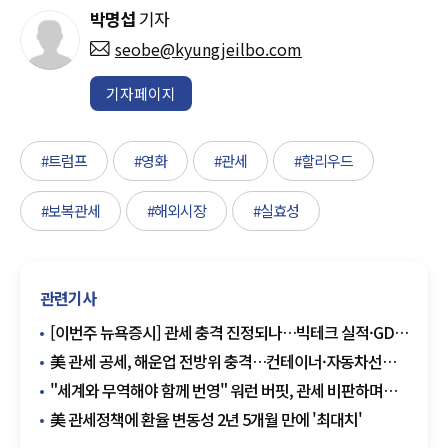
박명섭
기자
seobe@kyungjeilbo.com
기자페이지
#트럼프
#영화
#관세
#할리우드
#보복관세
#해외시장
#실효성
관련기사
[이번주 뉴욕증시] 관세 충격 진정되나…빅테크 실적·GDP
지표 주목
美 관세 공세, 해운업 전방위 충격…컨테이너·자동차선
직격탄
"세계와 무역해야 함께 번영" 워런 버핏, 관세 비판하며
은퇴 선언
美 관세정책에 환율 변동성 2년 5개월 만에 '최대치'