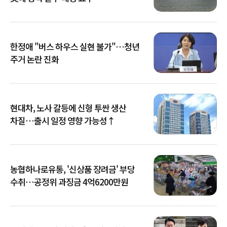
한정애 "버스 하우스 실현 불가"…청년
주거 논란 진화
현대차, 노사 갈등에 신형 투싼 생산
차질…출시 일정 영향 가능성↑
농협하나로유통, '신상품 장려금' 부당
수취…공정위 과징금 4억6200만원