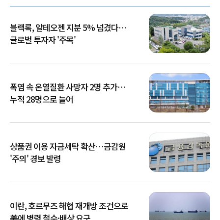
블랙록, 알테오젠 지분 5% 넘겼다…
글로벌 투자자 '주목'
폭염 속 온열질환 사망자 2명 추가…
누적 28명으로 늘어
상품권 이용 자금세탁 확산…금감원
'주의' 경보 발령
이란, 호르무즈 해협 재개방 조건으로
美에 병력 철수·배상 요구