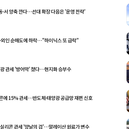
동·서 양축 깐다…선대 확장 다음은 '운영 전략'
재·외인 순매도에 하락…"하이닉스 또 급락"
양광 관세 '방어막' 쳤다…현지화 승부수
콘에 15% 관세…반도체·태양광 공급망 재편 신호
리실리콘 관세 '양날의 검'…말레이산 원료가 변수