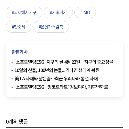
#국제해사지구
#기후위기
#IMO
#탄소세
#온실가스감축
관련기사
[소프트텔링ESG] 지구의 날 4월 22일…지구의 중요성을
다시금 생각하는 날
10일의 산불, 100년의 눈물...기나긴 생태계 복원
美 LA 화재와 닮은꼴…최근 우리나라 봄철 화재
[소프트텔링ESG] '앙코르와트' 캄보디아, 기후변화로
심화되는 홍수피해 예방·농업용수 확보 위해 한국과
손잡아
0
개의 댓글