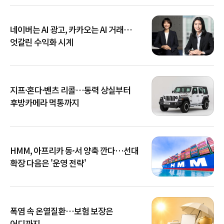
네이버는 AI 광고, 카카오는 AI 거래…
엇갈린 수익화 시계
지프·혼다·벤츠 리콜…동력 상실부터
후방카메라 먹통까지
HMM, 아프리카 동·서 양축 깐다…선대
확장 다음은 '운영 전략'
폭염 속 온열질환…보험 보장은
어디까지