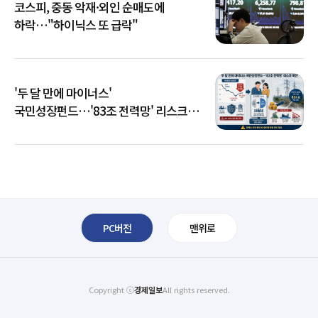
코스피, 중동 악재·외인 순매도에
하락…"하이닉스 또 급락"
'두 달 만에 마이너스'
국민성장펀드…'83조 전력망' 리스크
확산
PC버전
맨위로
Copyright ⓒ
경제일보
All rights reserved.