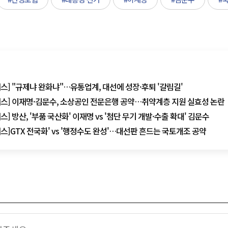
커스] "규제냐 완화냐"…유통업계, 대선에 성장·후퇴 '갈림길'
포커스] 이재명·김문수, 소상공인 전문은행 공약…취약계층 지원 실효성 논란
커스] 방산, '부품 국산화' 이재명 vs '첨단 무기 개발·수출 확대' 김문수
커스]GTX 전국화' vs '행정수도 완성'…대선판 흔드는 국토개조 공약