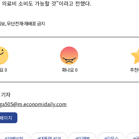
 의료비 소비도 가능할 것"이라고 전했다.
경제일보, 무단전재·재배포 금지
요
0
화나요
0
추천
기자
ga505@m.economidaily.com
페이지
#간병보험
#대통령 선거
#이재명
#김문수
#