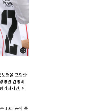
 펫보험을 포함한
요양병원 간병비
평가되지만, 민
 10대 공약 중