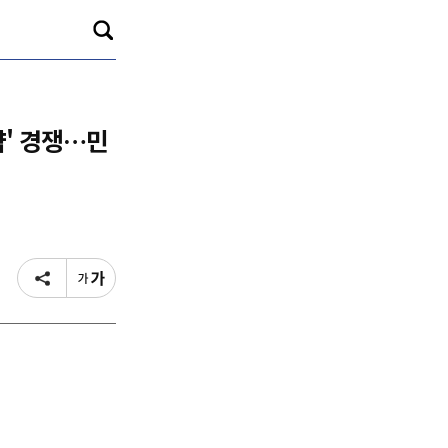
약' 경쟁…민