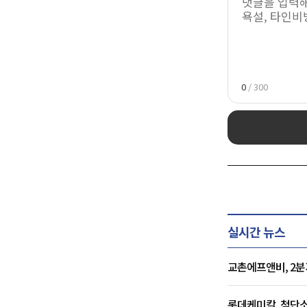
0
/ 300
실시간 뉴스
교촌에프앤비, 2분
롯데케미칼, 첨단소