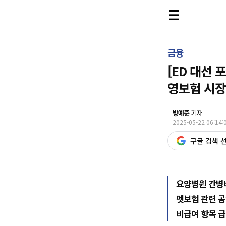
금융
[ED 대선 
영보험 시장
방예준
기자
2025-05-22 06:14:
구글 검색 
요양병원 간병
펫보험 관련 공
비급여 항목 급