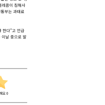
K텔레콤이 침해사
정통부는 과태료
 한다"고 언급
을 이날 중으로 발
해요
0