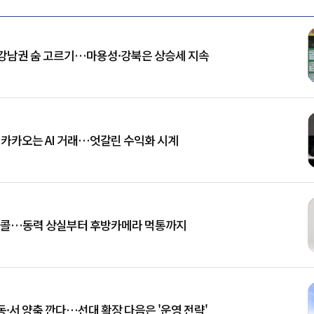
강남권 숨 고르기…마용성·강북은 상승세 지속
, 카카오는 AI 거래…엇갈린 수익화 시계
리콜…동력 상실부터 후방카메라 먹통까지
동·서 양축 깐다…선대 확장 다음은 '운영 전략'