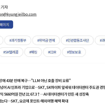
기자
on@kyungjeilbo.com
페이지
#과기정통부
#위약금 면제
#민관합동조사단
#
#SK텔레콤
#해킹
#CDR
#정보보호
 장애 43분 만에 복구…"LLM 아닌 호출 장비 오류"
 넘어 AI 인프라 기업으로…SKT, SK하이퍼 앞세워 데이터센터 주도권 경
영업익 5660억원 전년 比 67.3↑…AI 데이터센터가 만든 새 성장축
잡는다…SKT, 요금제 포인트·해외여행 혜택 확대