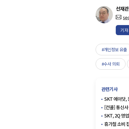
선재관
se
기자
#개인정보 유출
#수사 의뢰
관련기사
SKT 에이닷,
[컨콜] 통신사
SKT, 2Q 
휴가철 소비 