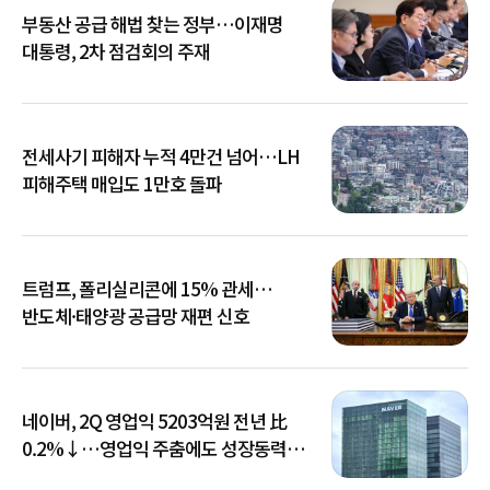
부동산 공급 해법 찾는 정부…이재명
대통령, 2차 점검회의 주재
전세사기 피해자 누적 4만건 넘어…LH
피해주택 매입도 1만호 돌파
트럼프, 폴리실리콘에 15% 관세…
반도체·태양광 공급망 재편 신호
네이버, 2Q 영업익 5203억원 전년 比
0.2%↓…영업익 주춤에도 성장동력
키운다