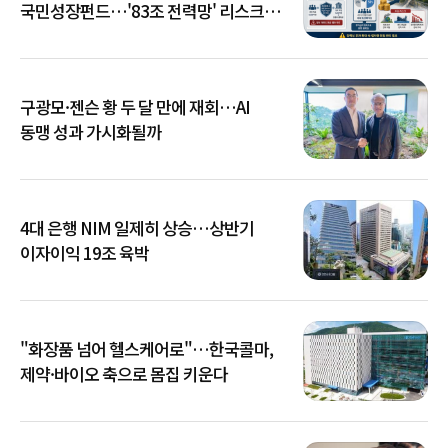
국민성장펀드…'83조 전력망' 리스크
확산
구광모·젠슨 황 두 달 만에 재회…AI
동맹 성과 가시화될까
4대 은행 NIM 일제히 상승…상반기
이자이익 19조 육박
"화장품 넘어 헬스케어로"…한국콜마,
제약·바이오 축으로 몸집 키운다