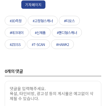
기자페이지
#3D측정
#고정형스캐너
#티모스
#테크데이
#신제품
#핸디형스캐너
#ZEISS
#T-SCAN
#HAWK2
0
개의 댓글