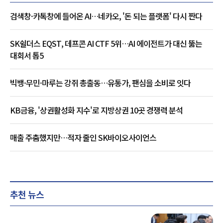
검색창·카톡창에 들어온 AI…네카오, '돈 되는 플랫폼' 다시 짠다
SK쉴더스 EQST, 데프콘 AI CTF 5위…AI 에이전트가 대신 뚫는
대회서 톱5
빅뱅·무민·마루는 강쥐 총출동…유통가, 팬심을 소비로 잇다
KB금융, '상권활성화 지수'로 지방상권 10곳 경쟁력 분석
매출 주춤했지만…적자 줄인 SK바이오사이언스
추천 뉴스