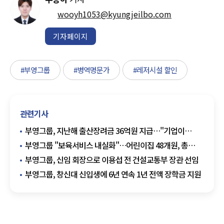
wooyh1053@kyungjeilbo.com
기자페이지
#부영그룹
#병역명문가
#레저시설 할인
관련기사
부영그룹, 지난해 출산장려금 36억원 지급…"기업이
저출생 해결 마중물"
부영그룹 "보육서비스 내실화"…어린이집 48개원, 총
122개 수상
부영그룹, 신임 회장으로 이용섭 전 건설교통부 장관 선임
부영그룹, 창신대 신입생에 6년 연속 1년 전액 장학금 지원