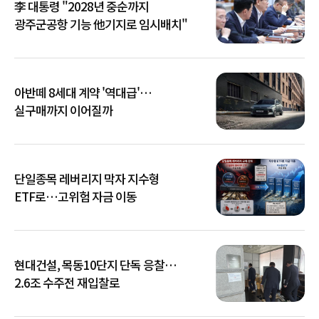
李 대통령 "2028년 중순까지
광주군공항 기능 他기지로 임시배치"
아반떼 8세대 계약 '역대급'…
실구매까지 이어질까
단일종목 레버리지 막자 지수형
ETF로…고위험 자금 이동
현대건설, 목동10단지 단독 응찰…
2.6조 수주전 재입찰로