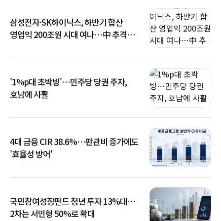
삼성전자·SK하이닉스, 하반기 합산
영업익 200조원 시대 여나…中 추격은
부담
'1%p대 초박빙'…민주당 당권 주자,
호남에 사활
4대 금융 CIR 38.6%…판관비 증가에도
'효율성 방어'
국민참여성장펀드 청년 투자 13%대…
2차는 서민형 50%로 확대