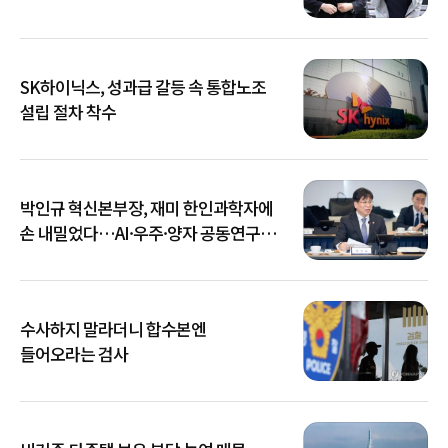
SK하이닉스, 성과급 갈등 속 통합노조
설립 절차 착수
박인규 혁신본부장, 재미 한인과학자에
손 내밀었다…AI·우주·양자 공동연구
확대
수사하지 말라더니 합수본엔
들어오라는 검사