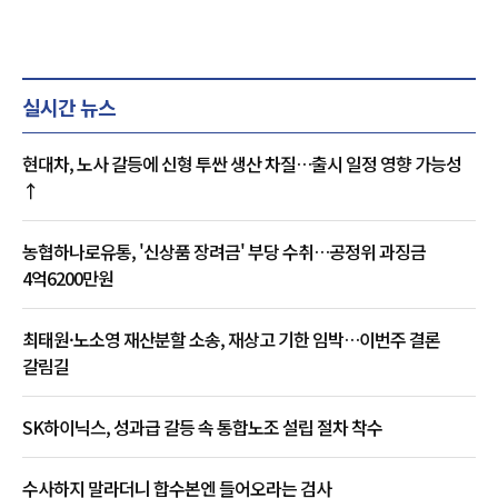
실시간 뉴스
현대차, 노사 갈등에 신형 투싼 생산 차질…출시 일정 영향 가능성
↑
농협하나로유통, '신상품 장려금' 부당 수취…공정위 과징금
4억6200만원
최태원·노소영 재산분할 소송, 재상고 기한 임박…이번주 결론
갈림길
SK하이닉스, 성과급 갈등 속 통합노조 설립 절차 착수
수사하지 말라더니 합수본엔 들어오라는 검사