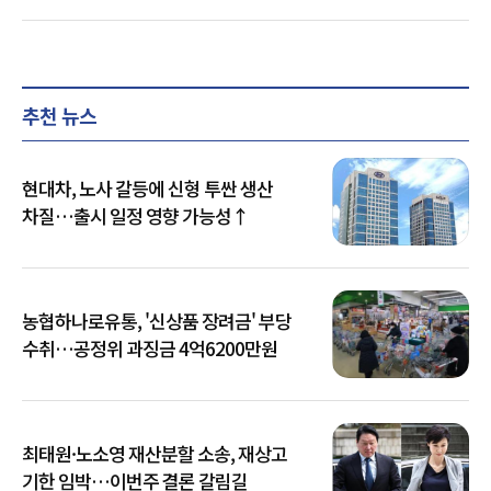
추천 뉴스
현대차, 노사 갈등에 신형 투싼 생산
차질…출시 일정 영향 가능성↑
농협하나로유통, '신상품 장려금' 부당
수취…공정위 과징금 4억6200만원
최태원·노소영 재산분할 소송, 재상고
기한 임박…이번주 결론 갈림길