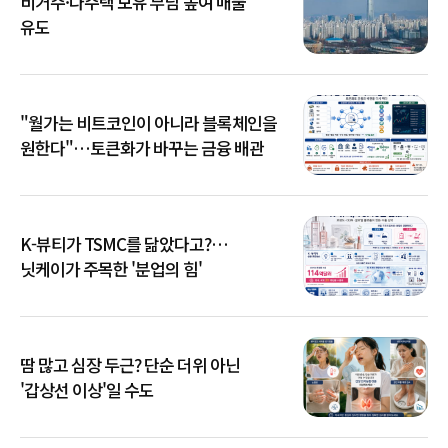
비거주·다주택 보유 부담 높여 매물
유도
"월가는 비트코인이 아니라 블록체인을
원한다"…토큰화가 바꾸는 금융 배관
K-뷰티가 TSMC를 닮았다고?…
닛케이가 주목한 '분업의 힘'
땀 많고 심장 두근? 단순 더위 아닌
'갑상선 이상'일 수도