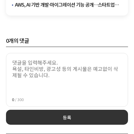
진출
AWS, AI 기반 개발·마이그레이션 기능 공개…스타트업
생태계 공략
0
개의 댓글
0
/ 300
등록