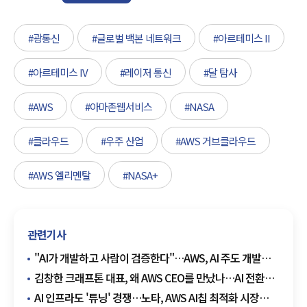
#광통신
#글로벌 백본 네트워크
#아르테미스 II
#아르테미스 IV
#레이저 통신
#달 탐사
#AWS
#아마존웹서비스
#NASA
#클라우드
#우주 산업
#AWS 거브클라우드
#AWS 엘리멘탈
#NASA+
관련기사
"AI가 개발하고 사람이 검증한다"…AWS, AI 주도 개발
방법론 공개
김창한 크래프톤 대표, 왜 AWS CEO를 만났나…AI 전환의
마지막은 '클라우드'
AI 인프라도 '튜닝' 경쟁…노타, AWS AI칩 최적화 시장